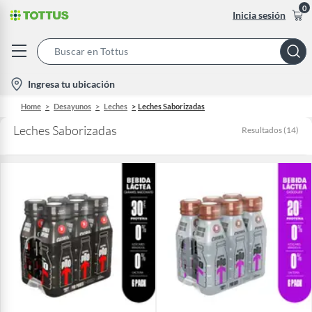
0
Inicia sesión
Search
Bar
location-
Ingresa tu ubicación
icon
Home
Desayunos
Leches
Leches Saborizadas
Leches Saborizadas
Resultados
(
14
)