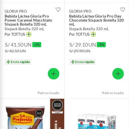
GLORIA PRO
GLORIA PRO
Bebida Láctea Gloria Pro
Bebida Láctea Gloria Pro Day
Power Caramel Macchiato
Chocolate Sixpack Botella 320
Sixpack Botella 320 mL
mL
Sixpack Botella 320 mL
Sixpack Botella 320 mL
Por TOTTUS
Por TOTTUS
S/ 41.50
UN
S/ 29.10
UN
-2%
-3%
S/ 42.50
UN
S/ 29.90
UN
Envío
rápido
Envío
rápido
Patrocinado
Patrocinado