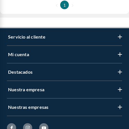
1
Servicio al cliente
Mi cuenta
Destacados
Nuestra empresa
Nuestras empresas