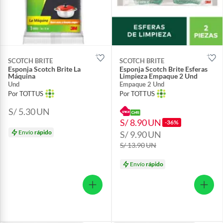
SCOTCH BRITE
SCOTCH BRITE
Esponja Scotch Brite La
Esponja Scotch Brite Esferas
Máquina
Limpieza Empaque 2 Und
Und
Empaque 2 Und
Por TOTTUS
Por TOTTUS
S/ 5.30
UN
S/ 8.90
UN
-36%
Envío
rápido
S/ 9.90
UN
S/ 13.90
UN
Envío
rápido