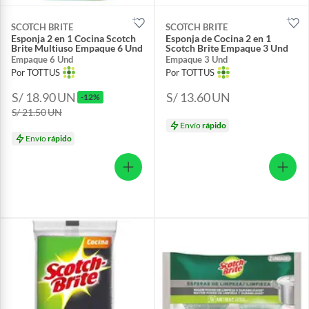
SCOTCH BRITE
SCOTCH BRITE
Esponja 2 en 1 Cocina Scotch
Esponja de Cocina 2 en 1
Brite Multiuso Empaque 6 Und
Scotch Brite Empaque 3 Und
Empaque 6 Und
Empaque 3 Und
Por TOTTUS
Por TOTTUS
S/ 18.90
UN
S/ 13.60
UN
-12%
S/ 21.50
UN
Envío
rápido
Envío
rápido