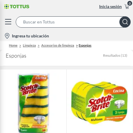
0
Inicia sesión
Search
Bar
location-
Ingresa tu ubicación
icon
Home
Limpieza
Accesorios de limpieza
Esponjas
Esponjas
Resultados
(
13
)