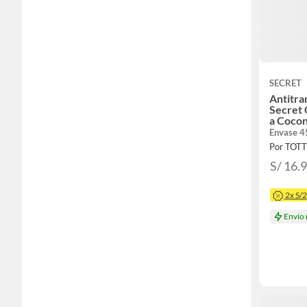
SECRET
Antitra
Secret 
a Cocon
Envase 4
Por TOT
S/ 16.
2x S/
Envío