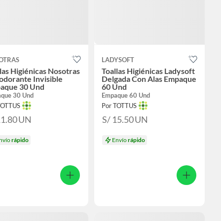
OTRAS
LADYSOFT
las Higiénicas Nosotras
Toallas Higiénicas Ladysoft
dorante Invisible
Delgada Con Alas Empaque
aque 30 Und
60 Und
que 30 Und
Empaque 60 Und
TOTTUS
Por TOTTUS
11.80
UN
S/ 15.50
UN
nvío
rápido
Envío
rápido