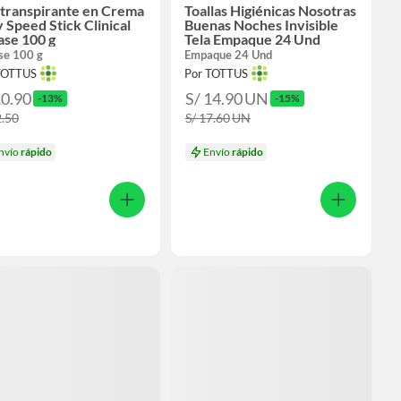
itranspirante en Crema
Toallas Higiénicas Nosotras
 Speed Stick Clinical
Buenas Noches Invisible
ase 100 g
Tela Empaque 24 Und
se 100 g
Empaque 24 Und
TOTTUS
Por TOTTUS
10.90
S/ 14.90
UN
-13%
-15%
2.50
S/ 17.60
UN
nvío
rápido
Envío
rápido