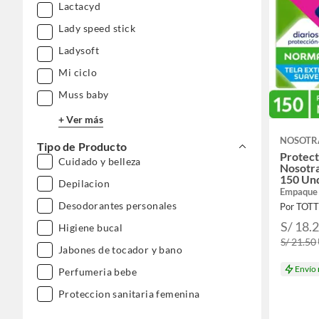
Lactacyd
Lady speed stick
Ladysoft
Mi ciclo
Muss baby
+ Ver más
NOSOTR
Tipo de Producto
Protect
Cuidado y belleza
Nosotr
150 Un
Depilacion
Empaque
Desodorantes personales
Por TOT
S/ 18.
Higiene bucal
S/ 21.50
Jabones de tocador y bano
Envío
Perfumeria bebe
Proteccion sanitaria femenina