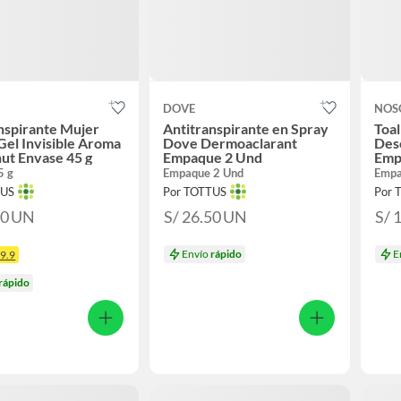
DOVE
NOS
nspirante Mujer
Antitranspirante en Spray
Toal
Gel Invisible Aroma
Dove Dermoaclarant
Deso
ut Envase 45 g
Empaque 2 Und
Emp
5 g
Empaque 2 Und
Empa
TUS
Por TOTTUS
Por 
90
UN
S/ 26.50
UN
S/ 
Envío
rápido
E
29.9
rápido