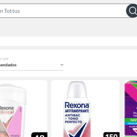
Search
Bar
r por
:
endados