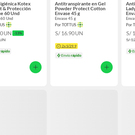
Higiénica Kotex
Antitranspirante en Gel
Ant
t & Protección
Powder Protect Cotton
Lady
e 60 Und
Envase 45 g
Env
 60 Und
Envase 45 g
Enva
TUS
Por TOTTUS
Por 
50
UN
S/ 16.90
UN
S/ 
-13%
UN
S/ 1
2x S/29.9
rápido
E
Envío
rápido