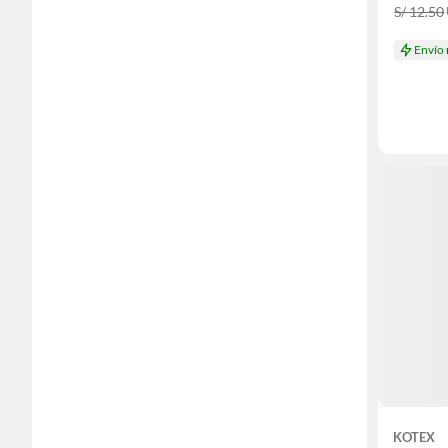
S/ 12.50
Envío
KOTEX