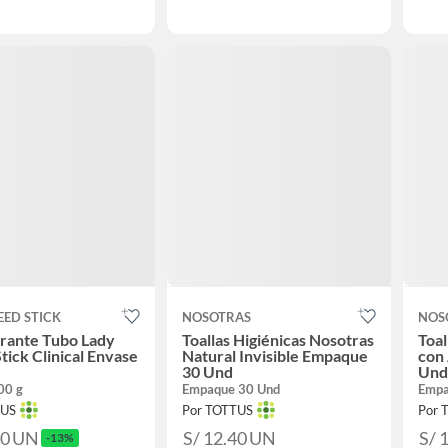
EED STICK
NOSOTRAS
NOS
rante Tubo Lady
Toallas Higiénicas Nosotras
Toal
tick Clinical Envase
Natural Invisible Empaque
con 
30 Und
Und
00 g
Empaque 30 Und
Empa
TUS
Por TOTTUS
Por 
90
UN
S/ 12.40
UN
S/ 
-13%