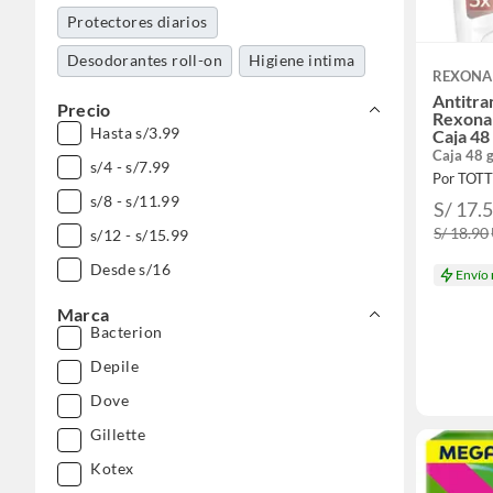
Protectores diarios
Desodorantes roll-on
Higiene intima
REXONA
Antitra
Precio
Rexona
Hasta s/3.99
Caja 48
Caja 48 
s/4 - s/7.99
Por TOT
s/8 - s/11.99
S/ 17.
S/ 18.90
s/12 - s/15.99
Desde s/16
Envío
Marca
Bacterion
Depile
Dove
Gillette
Kotex