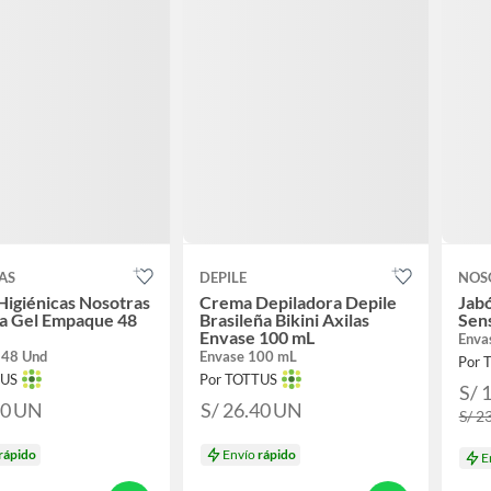
AS
DEPILE
NOS
 Higiénicas Nosotras
Crema Depiladora Depile
Jabó
la Gel Empaque 48
Brasileña Bikini Axilas
Sens
Envase 100 mL
Enva
 48 Und
Envase 100 mL
Por 
TUS
Por TOTTUS
S/ 
60
UN
S/ 26.40
UN
S/ 2
rápido
Envío
rápido
E