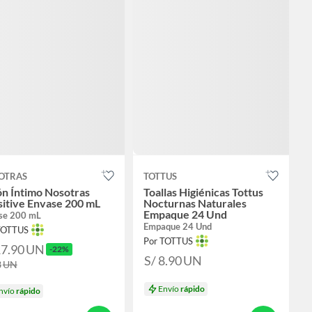
OTRAS
TOTTUS
n Íntimo Nosotras
Toallas Higiénicas Tottus
itive Envase 200 mL
Nocturnas Naturales
Empaque 24 Und
se 200 mL
Empaque 24 Und
TOTTUS
Por TOTTUS
17.90
UN
-22%
S/ 8.90
UN
3
UN
Envío
rápido
nvío
rápido