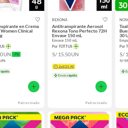
REXONA
NOS
nspirante en Crema
Antitranspirante Aerosol
Toal
 Women Clinical
Rexona Tono Perfecto 72H
Bue
 g
Envase 150 mL
30 
g
Envase 150 mL
Empa
TUS
Por TOTTUS
Por 
50
UN
S/ 15.50
UN
S/ 
-7%
UN
S/ 1
2xS/25.90
rápido
E
Envío
rápido
Patrocinado
Patrocinado