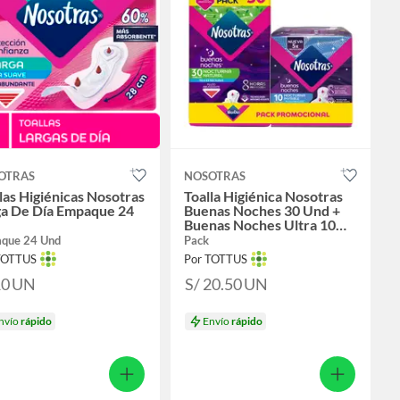
OTRAS
NOSOTRAS
las Higiénicas Nosotras
Toalla Higiénica Nosotras
ga De Día Empaque 24
Buenas Noches 30 Und +
Buenas Noches Ultra 10
Und
que 24 Und
Pack
TOTTUS
Por TOTTUS
10
UN
S/ 20.50
UN
nvío
rápido
Envío
rápido