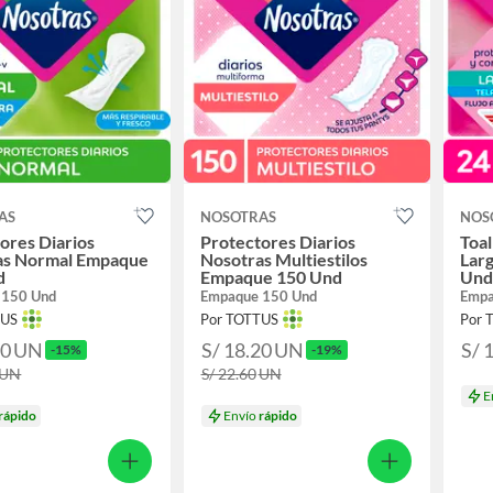
AS
NOSOTRAS
NOS
ores Diarios
Protectores Diarios
Toal
as Normal Empaque
Nosotras Multiestilos
Lar
d
Empaque 150 Und
Und
 150 Und
Empaque 150 Und
Empa
TUS
Por TOTTUS
Por 
20
UN
S/ 18.20
UN
S/ 
-15%
-19%
UN
S/ 22.60
UN
E
rápido
Envío
rápido