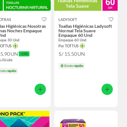
OTRAS
LADYSOFT
las Higiénicas Nosotras
Toallas Higiénicas Ladysoft
nas Noches Empaque
Normal Tela Suave
Und
Empaque 60 Und
que 30 Und
Empaque 60 Und
TOTTUS
Por TOTTUS
15.90
UN
S/ 15.50
UN
-15%
8.70
UN
Envío
rápido
nvío
rápido