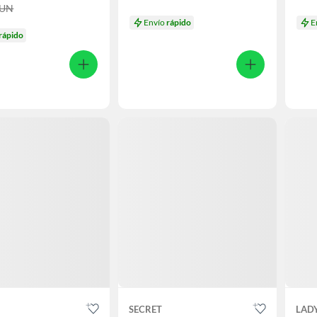
UN
Envío
rápido
E
rápido
SECRET
LADY