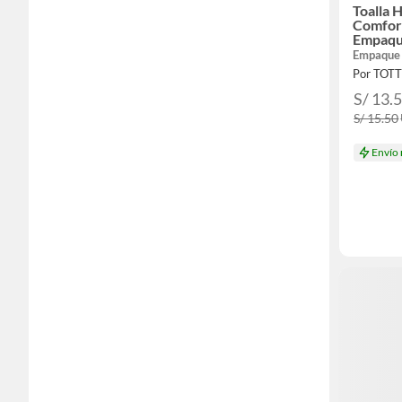
Toalla 
Comfor
Empaqu
Empaque
Por TOT
S/ 13.
S/ 15.50
Envío