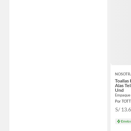
NOSOTR
Toallas
Alas Te
Und
Empaque
Por TOT
S/ 13.
Envío