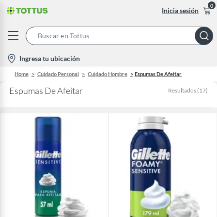
0
Inicia sesión
Search
Bar
location-
Ingresa tu ubicación
icon
Home
Cuidado Personal
Cuidado Hombre
Espumas De Afeitar
Espumas De Afeitar
Resultados
(
17
)