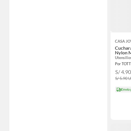
CASA J
Cuchara
Nylon 
Utensilio
Por TOT
S/ 4.9
S/ 5.90
Envío