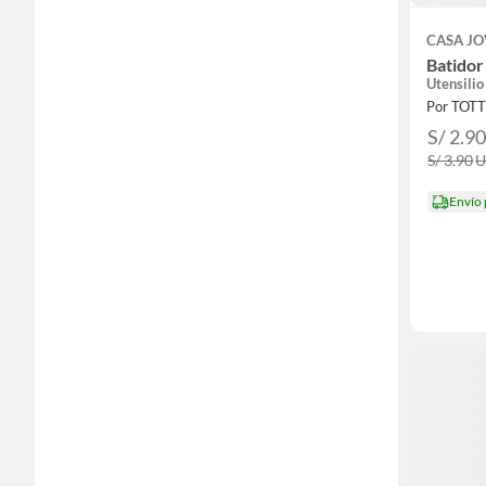
CASA J
Batidor
Utensilio
Por TOT
S/ 2.9
S/ 3.90
Envío