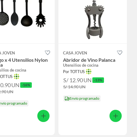
A JOVEN
CASA JOVEN
o x 4 Utensilios Nylon
Abridor de Vino Palanca
la
Utensilios de cocina
ilios de cocina
Por TOTTUS
TOTTUS
S/ 12.90
UN
-13%
10.90
UN
-16%
S/ 14.90
UN
2.90
UN
Envío programado
nvío programado