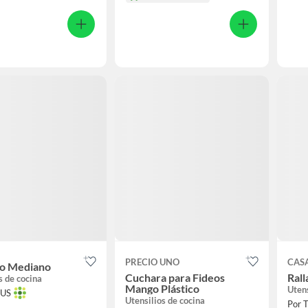
PRECIO UNO
CAS
do Mediano
Cuchara para Fideos
Ral
s de cocina
Mango Plástico
Utens
TUS
Utensilios de cocina
Por 