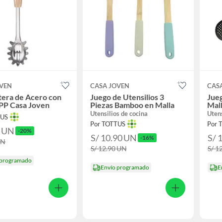
OVEN
CASA JOVEN
CAS
era de Acero con
Juego de Utensilios 3
Jueg
PP Casa Joven
Piezas Bamboo en Malla
Mal
Utensilios de cocina
Utens
TUS
Por TOTTUS
Por 
0
UN
-20%
S/ 10.90
UN
S/ 
-16%
UN
S/ 12.90
UN
S/ 1
 programado
Envío programado
E