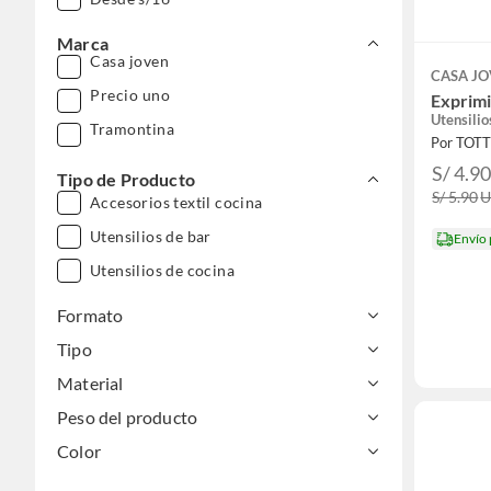
Marca
Casa joven
CASA J
Precio uno
Exprimi
Utensilio
Tramontina
Por TOT
S/ 4.9
Tipo de Producto
S/ 5.90
Accesorios textil cocina
Utensilios de bar
Envío
Utensilios de cocina
Formato
Tipo
Material
Peso del producto
Color