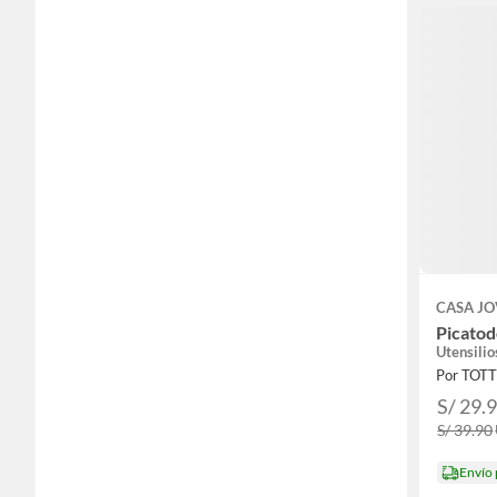
CASA J
Picato
Utensilio
Por TOT
S/ 29.
S/ 39.90
Envío