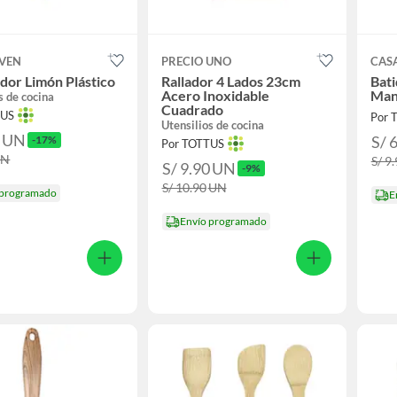
OVEN
PRECIO UNO
CAS
dor Limón Plástico
Rallador 4 Lados 23cm
Bati
Acero Inoxidable
Man
s de cocina
Cuadrado
TUS
Por 
Utensilios de cocina
0
UN
S/ 
-17%
Por TOTTUS
UN
S/ 9
S/ 9.90
UN
-9%
S/ 10.90
UN
 programado
E
Envío programado