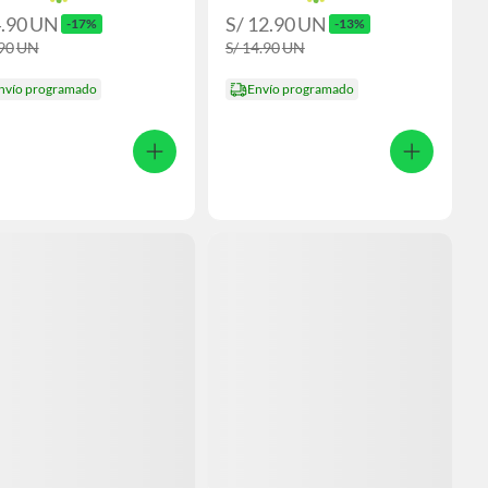
4.90
UN
S/ 12.90
UN
-17%
-13%
.90
UN
S/ 14.90
UN
nvío programado
Envío programado