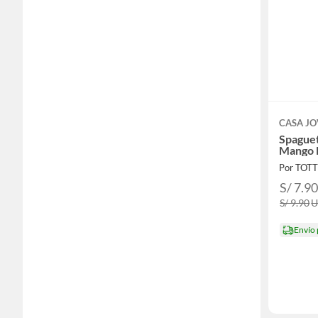
CASA J
Spaguet
Mango 
Por TOT
S/ 7.9
S/ 9.90
Envío