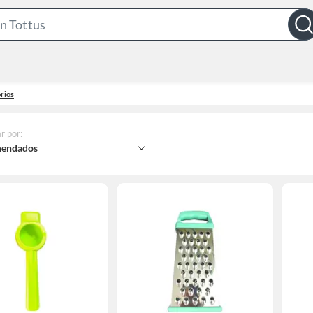
Search
Bar
orios
r por
:
endados