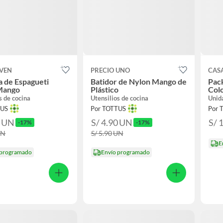
OVEN
PRECIO UNO
CAS
 de Espagueti
Batidor de Nylon Mango de
Pack
Mango
Plástico
Col
s de cocina
Utensilios de cocina
Unid
TUS
Por TOTTUS
Por 
0
UN
S/ 4.90
UN
S/ 
-17%
-17%
UN
S/ 5.90
UN
E
 programado
Envío programado