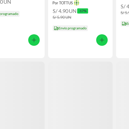
90
UN
Por TOTTUS
S/ 
S/ 4.90
UN
-17%
S/ 5
 programado
S/ 5.90
UN
E
Envío programado