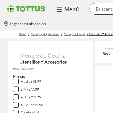
Menú
location-
Ingresa tu ubicación
icon
Home
Menaje y Organización
Menaje de Cocina
Utensilios Y Acces
Ordena
Recom
Menaje de Cocina
Utensilios Y Accesorios
Resultados
(
49
)
Precio
Hasta s/3.99
s/4 - s/7.99
s/8 - s/11.99
s/12 - s/15.99
Desde s/16