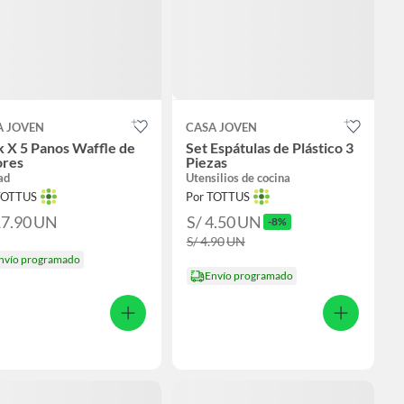
A JOVEN
CASA JOVEN
 X 5 Panos Waffle de
Set Espátulas de Plástico 3
ores
Piezas
ad
Utensilios de cocina
TOTTUS
Por TOTTUS
17.90
UN
S/ 4.50
UN
-8%
S/ 4.90
UN
nvío programado
Envío programado