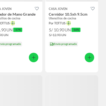
A JOVEN
CASA JOVEN
lador de Mano Grande
Cernidor 10.5xh 9.5cm
ilios de cocina
Utensilios de cocina
TOTTUS
Por TOTTUS
4.90
UN
S/ 10.90
UN
-17%
-16%
.90
UN
S/ 12.90
UN
nvío programado
Envío programado