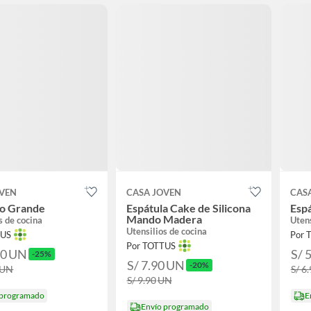
OVEN
CASA JOVEN
CAS
do Grande
Espátula Cake de Silicona
Espá
Mando Madera
s de cocina
Utens
Utensilios de cocina
TUS
Por 
Por TOTTUS
90
UN
S/ 
-25%
S/ 7.90
UN
-20%
UN
S/ 6
S/ 9.90
UN
 programado
E
Envío programado