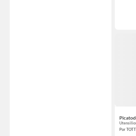
Picato
Utensilio
Por TOT