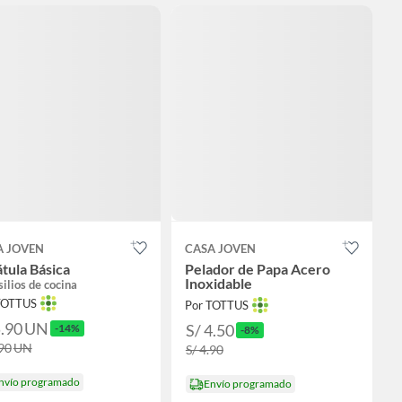
A JOVEN
CASA JOVEN
tula Básica
Pelador de Papa Acero
Inoxidable
ilios de cocina
TOTTUS
Por TOTTUS
5.90
UN
S/ 4.50
-14%
-8%
.90
UN
S/ 4.90
nvío programado
Envío programado