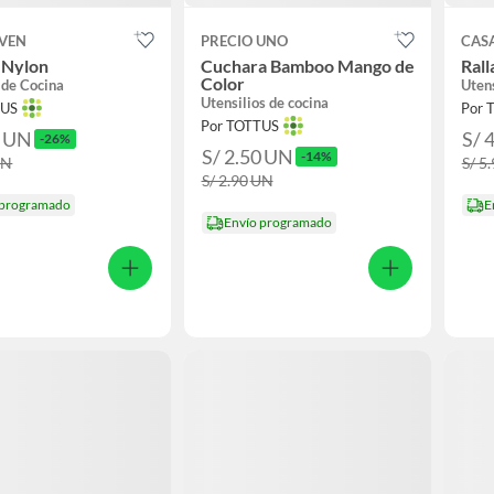
OVEN
PRECIO UNO
CAS
 Nylon
Cuchara Bamboo Mango de
Ral
Color
 de Cocina
Utens
Utensilios de cocina
TUS
Por 
Por TOTTUS
0
UN
S/ 
-26%
S/ 2.50
UN
-14%
UN
S/ 5
S/ 2.90
UN
 programado
E
Envío programado