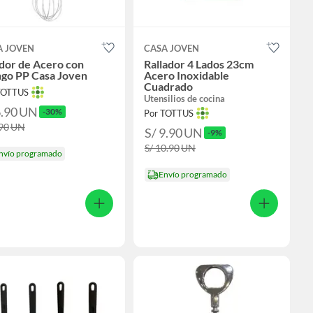
A JOVEN
CASA JOVEN
dor de Acero con
Rallador 4 Lados 23cm
go PP Casa Joven
Acero Inoxidable
Cuadrado
TOTTUS
Utensilios de cocina
6.90
UN
-30%
Por TOTTUS
.90
UN
S/ 9.90
UN
-9%
S/ 10.90
UN
nvío programado
Envío programado