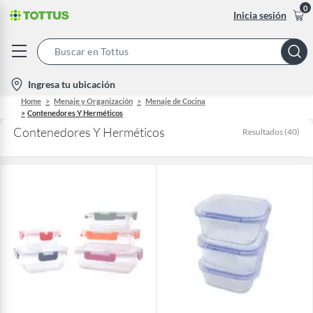
0
Inicia sesión
Search
Bar
location-
Ingresa tu ubicación
icon
Home
Menaje y Organización
Menaje de Cocina
Contenedores Y Herméticos
Contenedores Y Herméticos
Resultados
(
40
)