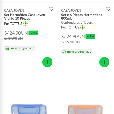
CASA JOVEN
CASA JOVEN
Set Hermético Casa Joven
Set x 6 Piezas Hermeticos
Vidrio 10 Piezas
800mL
Contendores y Tapers
Por TOTTUS
Por TOTTUS
S/ 24.90
UN
-38%
S/ 24.90
UN
-17%
S/ 39.90
UN
S/ 29.90
UN
Envío programado
Envío programado