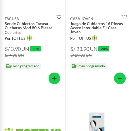
FACUSA
CASA JOVEN
Set de Cubiertos Facusa
Juego de Cubiertos 16 Piezas
Cucharas Mod.80 6 Piezas
Acero Inoxidable E1 Casa
Joven
Cubiertos
Por TOTTUS
Por TOTTUS
S/ 3.90
UN
S/ 23.90
UN
-20%
-20%
S/ 4.90
UN
S/ 29.90
UN
Envío programado
Envío programado