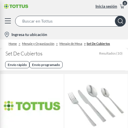
0
Inicia sesión
Search
Bar
location-
Ingresa tu ubicación
icon
Home
Menaje y Organización
Menaje de Mesa
Set De Cubiertos
Set De Cubiertos
Resultados
(
10
)
Envío rápido
Envío programado