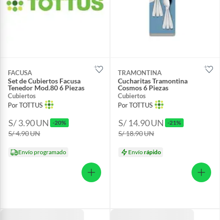
FACUSA
TRAMONTINA
Set de Cubiertos Facusa
Cucharitas Tramontina
Tenedor Mod.80 6 Piezas
Cosmos 6 Piezas
Cubiertos
Cubiertos
Por TOTTUS
Por TOTTUS
S/ 3.90
UN
S/ 14.90
UN
-20%
-21%
S/ 4.90
UN
S/ 18.90
UN
Envío programado
Envío
rápido