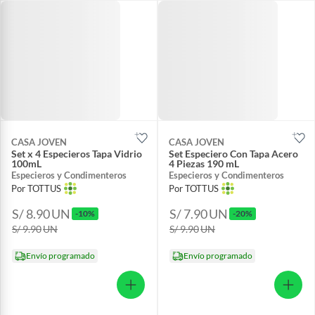
CASA JOVEN
CASA JOVEN
Set x 4 Especieros Tapa Vidrio
Set Especiero Con Tapa Acero
100mL
4 Piezas 190 mL
Especieros y Condimenteros
Especieros y Condimenteros
Por TOTTUS
Por TOTTUS
S/ 8.90
UN
S/ 7.90
UN
-10%
-20%
S/ 9.90
UN
S/ 9.90
UN
Envío programado
Envío programado