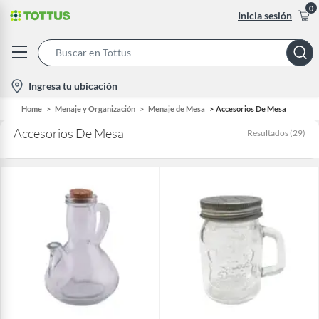
0
Inicia sesión
Search
Bar
location-
Ingresa tu ubicación
icon
Home
Menaje y Organización
Menaje de Mesa
Accesorios De Mesa
Accesorios De Mesa
Resultados
(
29
)