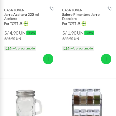
CASA JOVEN
CASA JOVEN
Jarra Aceitera 220 ml
Salero Pimentero Jarro
Aceitero
Especiero
Por TOTTUS
Por TOTTUS
S/ 4.90
UN
S/ 1.90
UN
-17%
-34%
S/ 5.90
UN
S/ 2.90
UN
Envío programado
Envío programado