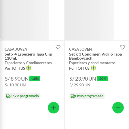
CASA JOVEN
CASA JOVEN
Set x 4 Especiero Tapa Clip
Set x 3 Condimen Vidrio Tapa
110mL
Bamboycuch
Especieros y Condimenteros
Especieros y condimenteros
Por TOTTUS
Por TOTTUS
S/ 8.90
UN
S/ 23.90
UN
-18%
-20%
S/ 10.90
UN
S/ 29.90
UN
Envío programado
Envío programado