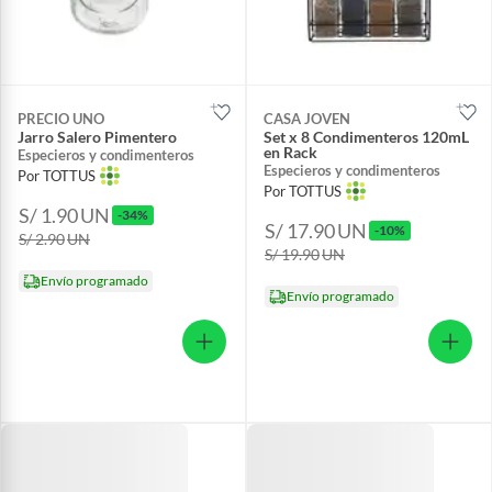
PRECIO UNO
CASA JOVEN
Jarro Salero Pimentero
Set x 8 Condimenteros 120mL
en Rack
Especieros y condimenteros
Especieros y condimenteros
Por TOTTUS
Por TOTTUS
S/ 1.90
UN
-34%
S/ 17.90
UN
-10%
S/ 2.90
UN
S/ 19.90
UN
Envío programado
Envío programado