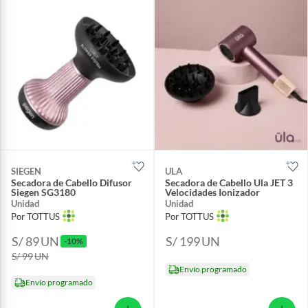
SIEGEN
ULA
Secadora de Cabello Difusor
Secadora de Cabello Ula JET 3
Siegen SG3180
Velocidades Ionizador
Unidad
Unidad
Por TOTTUS
Por TOTTUS
S/ 89
UN
S/ 199
UN
-10%
S/ 99
UN
Envío programado
Envío programado