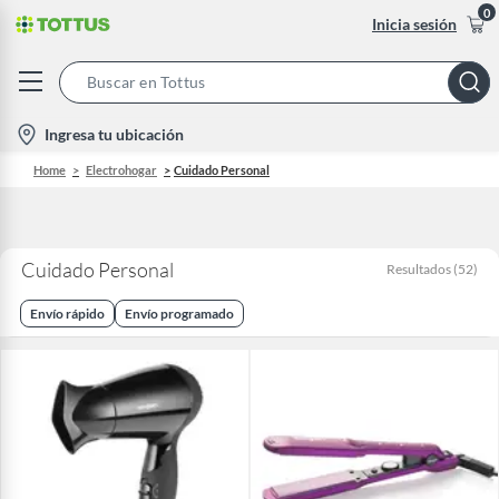
0
Inicia sesión
Search
Bar
location-
Ingresa tu ubicación
icon
Home
Electrohogar
Cuidado Personal
Cuidado Personal
Resultados
(
52
)
Envío rápido
Envío programado