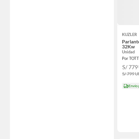
KUZLER
Parlant
32Kw
Unidad
Por TOT
S/ 779
S/ 799
U
Envío