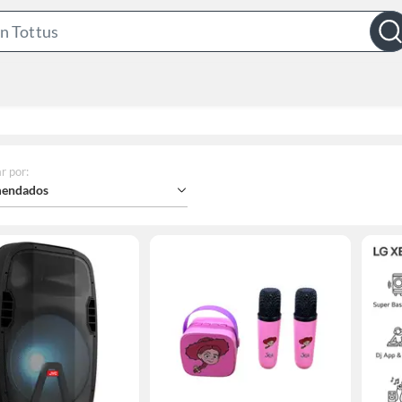
Search
Bar
r por
:
endados