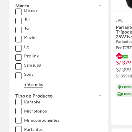
Marca
Disney
Jbl
JVC
Parlant
Jvc
Trípode
35W Ne
Kuzler
Parlante
Lg
Por TOT
Prolink
S/ 379
Samsung
S/ 399
Sony
S/ 899
U
+ Ver más
Envío
Envío
Tipo de Producto
Karaoke
Microfonos
Minicomponentes
Parlantes