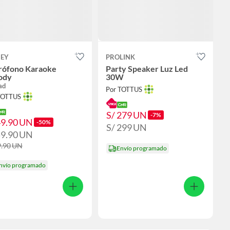
NEY
PROLINK
rófono Karaoke
Party Speaker Luz Led
ody
30W
ad
Por TOTTUS
TOTTUS
S/ 279
UN
-7%
49.90
UN
-50%
S/ 299
UN
59.90
UN
9.90
UN
Envío programado
nvío programado