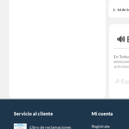
1 - 16 de 
🔊
En Tottu
minicomp
activida
🎶
Eq
Si busca
bajos re
preferid
Funcion
Pot
Servicio al cliente
Mi cuenta
Ecu
Bl
Regístrate
Libro de reclamaciones
Ra