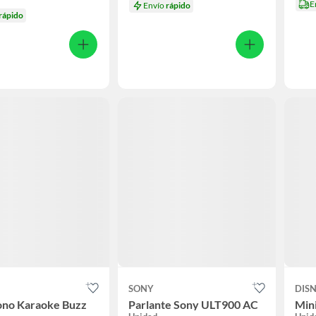
E
Envío
rápido
rápido
SONY
DIS
ono Karaoke Buzz
Parlante Sony ULT900 AC
Min