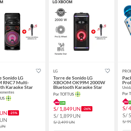
LG
PRO
e Sonido LG
Torre de Sonido LG
Pac
RNC7 Multi-
XBOOM OK99M 2000W
Prol
th Karaoke Star
Bluetooth Karaoke Star
Unid
ponentes
Por 
Por TOTTUS
TUS
S/ 
S/ 1,849
UN
-26%
UN
-25%
S/ 
S/ 1,899
UN
UN
S/ 9
S/ 2,499
UN
UN