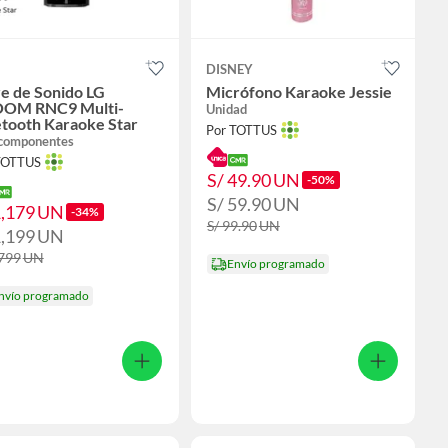
DISNEY
e de Sonido LG
Micrófono Karaoke Jessie
OM RNC9 Multi-
Unidad
etooth Karaoke Star
Por TOTTUS
componentes
TOTTUS
S/ 49.90
UN
-50%
S/ 59.90
UN
1,179
UN
-34%
S/ 99.90
UN
1,199
UN
,799
UN
Envío programado
nvío programado