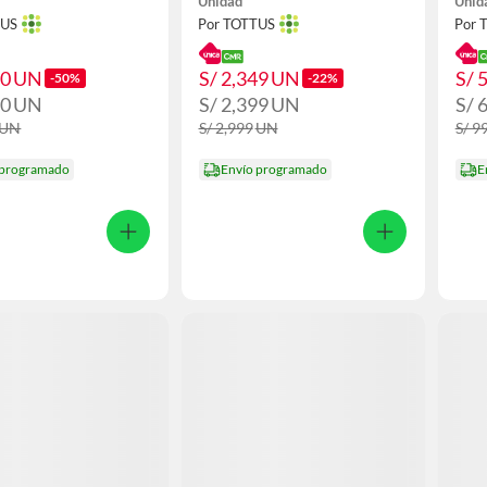
Unidad
Unid
TUS
Por TOTTUS
Por 
90
UN
S/ 2,349
UN
S/ 
-50%
-22%
90
UN
S/ 2,399
UN
S/ 
UN
S/ 2,999
UN
S/ 9
 programado
Envío programado
E