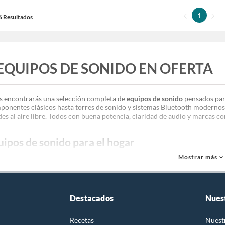
1
16 Resultados
EQUIPOS DE SONIDO EN OFERTA
s encontrarás una selección completa de
equipos de sonido
pensados par
onentes clásicos hasta torres de sonido y sistemas Bluetooth modernos, 
des al aire libre. Todos con buena potencia, claridad de audio y marcas co
uipos de sonido para el hogar
Mostrar más
s mejorar el audio de tu sala o dormitorio, contamos con
minicomponente
forzados y conectividad práctica. Estos equipos son ideales para ambient
a con mejor calidad.
es comunes:
encia alta en watts
Destacados
Nues
alización integrada
uetooth
Recetas
Nuest
dio FM