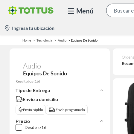
Menú
location-
Ingresa tu ubicación
icon
Home
Tecnologia
Audio
Equipos De Sonido
Ordena
Recom
Audio
Equipos De Sonido
Resultados
(
16
)
Tipo de Entrega
Envío a domicilio
Envío rápido
Envío programado
Precio
Desde s/16