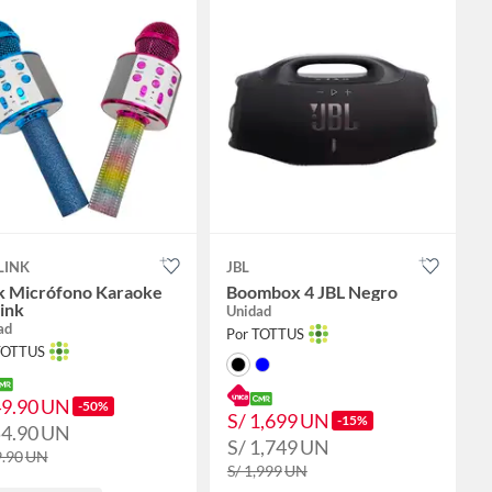
LINK
JBL
k Micrófono Karaoke
Boombox 4 JBL Negro
ink
Unidad
ad
Por TOTTUS
TOTTUS
49.90
UN
-50%
S/ 1,699
UN
-15%
54.90
UN
S/ 1,749
UN
9.90
UN
S/ 1,999
UN