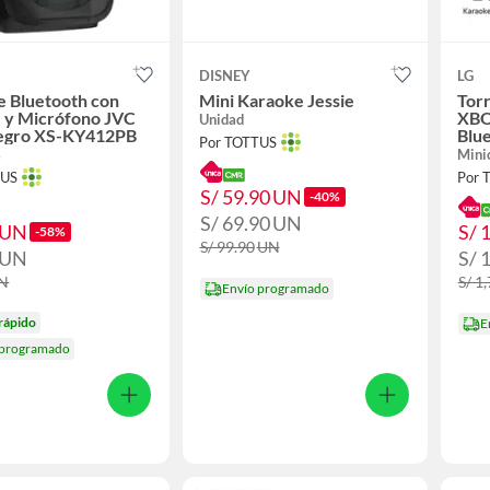
DISNEY
LG
e Bluetooth con
Mini Karaoke Jessie
Torr
 y Micrófono JVC
XBO
Unidad
gro XS-KY412PB
Blu
Por TOTTUS
s
Mini
TUS
Por 
S/ 59.90
UN
-40%
S/ 69.90
UN
UN
S/ 
-58%
S/ 99.90
UN
UN
S/ 
N
S/ 1
Envío programado
rápido
E
 programado