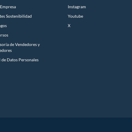
 Empresa
Instagram
es Sostenibilidad
Youtube
ogos
X
s intensos, luces LED y modo karaoke. Son perfectos para
rsos
onos incluidos.
soría de Vendedores y
edores
l de Datos Personales
éndote reproducir música desde tu celular, TV o laptop sin
ción de emparejamiento entre equipos y control remoto para