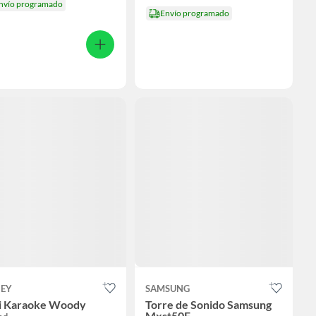
nvío programado
Envío programado
NEY
SAMSUNG
i Karaoke Woody
Torre de Sonido Samsung
Mxst50F