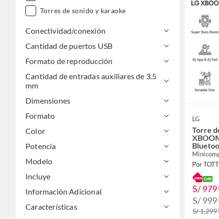
Torres de sonido y karaoke
Conectividad/conexión
Cantidad de puertos USB
Formato de reproducción
Cantidad de entradas auxiliares de 3.5
mm
Dimensiones
Formato
LG
Torre d
Color
XBOOM 
Bluetoo
Potencia
Minicom
Modelo
Por TOT
Incluye
S/ 979
Información Adicional
S/ 999
Características
S/ 1,299