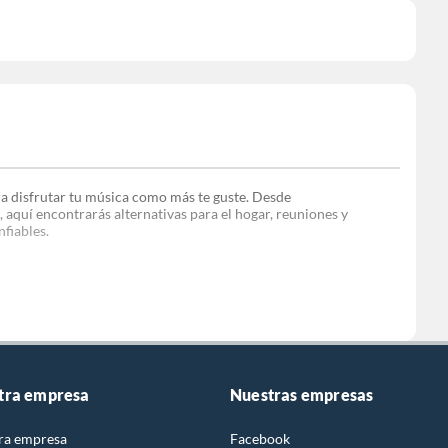
a disfrutar tu música como más te guste. Desde
aquí encontrarás alternativas para el hogar, reuniones y
nfiables.
s, microcomponentes y torres de sonido
que ofrecen nitidez,
ar reuniones, ver películas o simplemente escuchar tu música
tra empresa
Nuestras empresas
ra empresa
Facebook