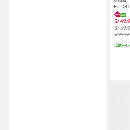
Unidad
Por TOT
S/ 49.
S/ 59.
S/ 99.90
Envío