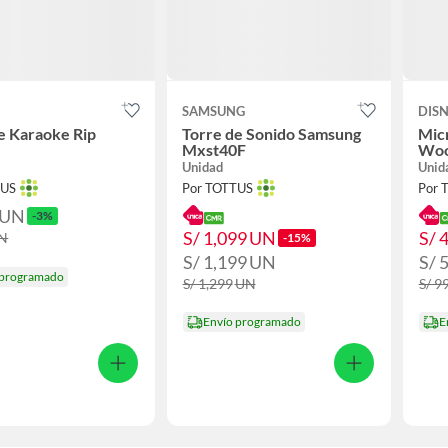
SAMSUNG
DIS
e Karaoke Rip
Torre de Sonido Samsung
Mic
Mxst40F
Wo
Unidad
Unid
TUS
Por TOTTUS
Por 
UN
-3%
S/ 1,099
UN
S/ 
N
-15%
S/ 1,199
UN
S/ 
 programado
S/ 1,299
UN
S/ 9
Envío programado
E