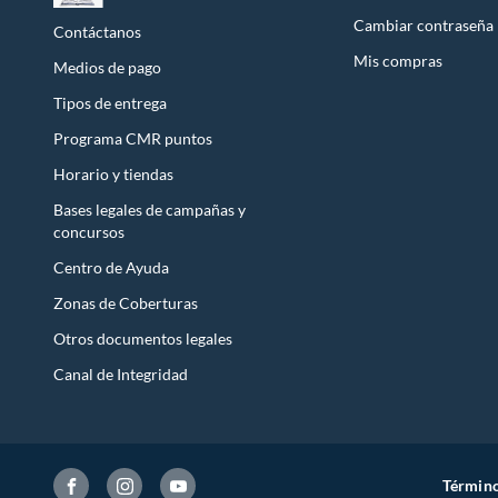
US
Cambiar contraseña
Contáctanos
·
Mis compras
Medios de pago
🔥
Eq
Tipos de entrega
Para eve
Programa CMR puntos
animar c
Modelos
Horario y tiendas
Eq
Tor
Bases legales de campañas y
Si
concursos
·
Centro de Ayuda
·
📱
Aud
·
Zonas de Coberturas
Los equi
cables.
Otros documentos legales
mayor c
Canal de Integridad
Equip
Mi
Tor
Eq
Término