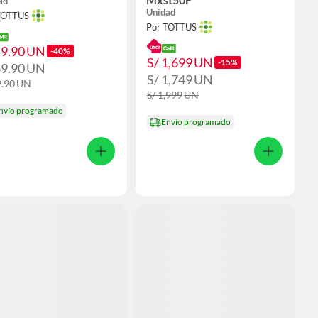
ad
Unidad
TOTTUS
Por TOTTUS
59.90
UN
-40%
S/ 1,699
UN
-15%
69.90
UN
S/ 1,749
UN
9.90
UN
S/ 1,999
UN
nvío programado
Envío programado