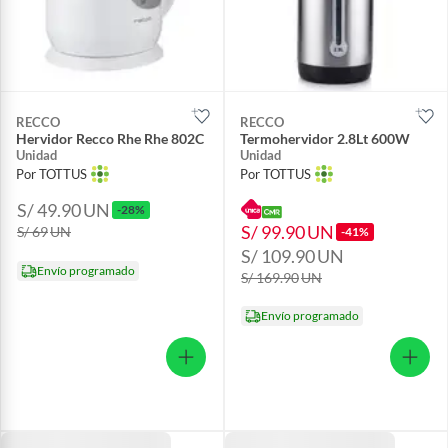
RECCO
RECCO
Hervidor Recco Rhe Rhe 802C
Termohervidor 2.8Lt 600W
Unidad
Unidad
Por TOTTUS
Por TOTTUS
S/ 49.90
UN
-28%
S/ 99.90
UN
S/ 69
UN
-41%
S/ 109.90
UN
Envío programado
S/ 169.90
UN
Envío programado