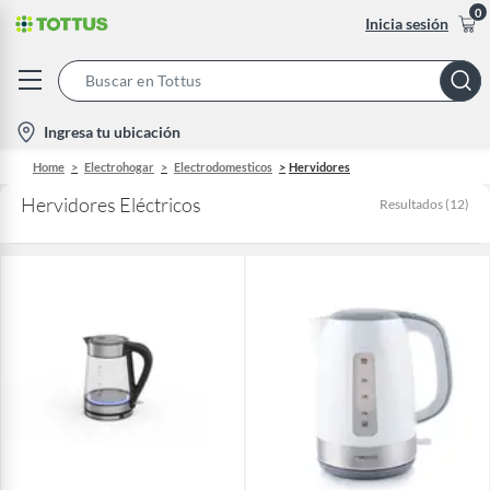
0
Inicia sesión
Search
Bar
location-
Ingresa tu ubicación
icon
Home
Electrohogar
Electrodomesticos
Hervidores
Hervidores Eléctricos
Resultados
(
12
)