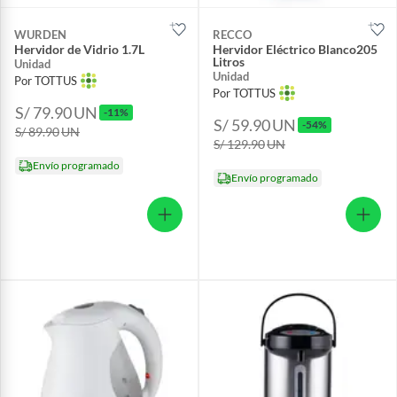
WURDEN
RECCO
Hervidor de Vidrio 1.7L
Hervidor Eléctrico Blanco205
Litros
Unidad
Unidad
Por TOTTUS
Por TOTTUS
S/ 79.90
UN
-11%
S/ 59.90
UN
-54%
S/ 89.90
UN
S/ 129.90
UN
Envío programado
Envío programado