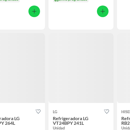
LG
HISE
radora LG
Refrigeradora LG
Ref
Y 264L
VT24BPY 241L
RB2
Unidad
Unid