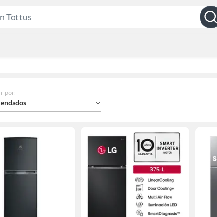
Search
Bar
r por
:
endados