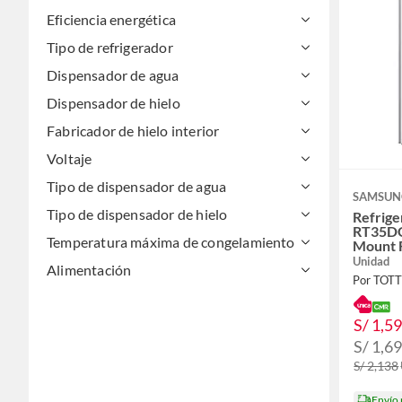
Eficiencia energética
Tipo de refrigerador
Dispensador de agua
Dispensador de hielo
Fabricador de hielo interior
Voltaje
Tipo de dispensador de agua
SAMSUN
Tipo de dispensador de hielo
Refrig
RT35D
Temperatura máxima de congelamiento
Mount F
con Di
Unidad
Alimentación
Por TOT
S/ 1,5
S/ 1,6
S/ 2,138
Envío