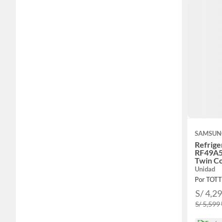
SAMSUN
Refrig
RF49A5
Twin Co
Unidad
Por TOT
S/ 4,2
S/ 5,599