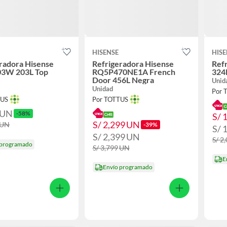
HISENSE
HISE
radora Hisense
Refrigeradora Hisense
Ref
3W 203L Top
RQ5P470NE1A French
324
Door 456L Negra
Unid
Unidad
Por 
TUS
Por TOTTUS
UN
-58%
S/ 
S/ 2,299
UN
UN
-39%
S/ 
S/ 2,399
UN
S/ 2
 programado
S/ 3,799
UN
E
Envío programado