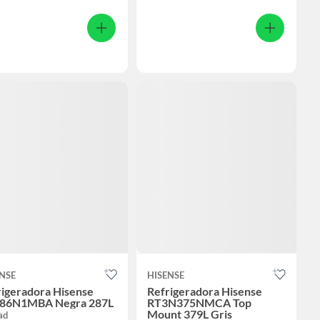
NSE
HISENSE
rigeradora Hisense
Refrigeradora Hisense
86N1MBA Negra 287L
RT3N375NMCA Top
Mount 379L Gris
ad