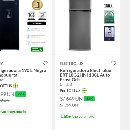
EA
ELECTROLUX
igeradora 190 L Negra
Refrigeradora Electrolux
opuerta
ERT18G2HNI 138L Auto
Frost Gris
ad
Unidad
TOTTUS
Por TOTTUS
699
UN
-22%
S/ 649
UN
-32%
99
UN
S/ 959
UN
nvío programado
Envío programado