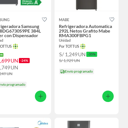
SUNG
MABE
rigeradora Samsung
Refrigeradora Automatica
8DG6730S9PE 384L
292L Netos Grafito Mabe
er con Dispensador
RMA300FBPG1
ad
Unidad
TOTTUS
Por TOTTUS
S/ 1,249
UN
-35%
1,699
UN
S/ 1,929
UN
-24%
1,749
UN
Envío programado
,249
UN
nvío programado