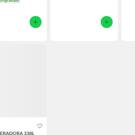
 programado
GERADORA 338L