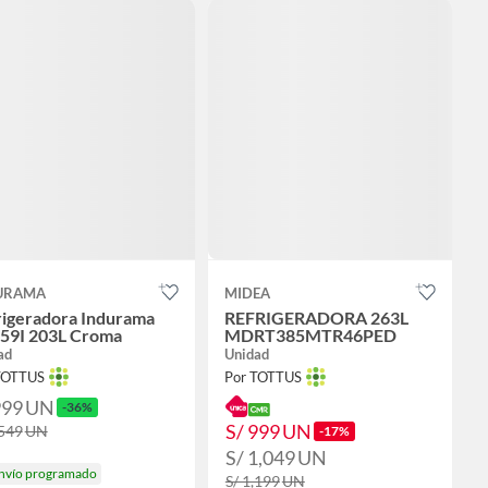
URAMA
MIDEA
rigeradora Indurama
REFRIGERADORA 263L
359I 203L Croma
MDRT385MTR46PED
ad
Unidad
TOTTUS
Por TOTTUS
999
UN
-36%
S/ 999
UN
,549
UN
-17%
S/ 1,049
UN
nvío programado
S/ 1,199
UN