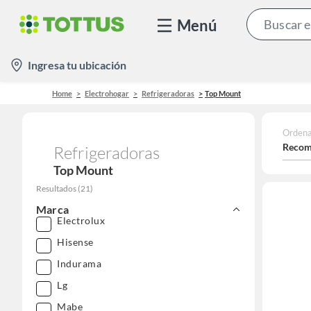
Menú
location-
Ingresa tu ubicación
icon
Home
Electrohogar
Refrigeradoras
Top Mount
Ordena
Recom
Refrigeradoras
Top Mount
Resultados
(
21
)
Marca
Electrolux
Hisense
Indurama
Lg
Mabe