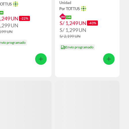
Unidad
TOTTUS
Por TOTTUS
1,249
UN
-22%
S/ 1,249
UN
-43%
1,299
UN
S/ 1,299
UN
,599
UN
S/ 2,199
UN
nvío programado
Envío programado