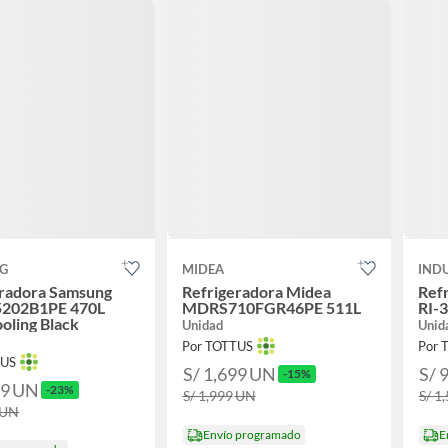
G
MIDEA
IND
eradora Samsung
Refrigeradora Midea
Ref
202B1PE 470L
MDRS710FGR46PE 511L
RI-
oling Black
Unidad
Unid
Por TOTTUS
Por 
TUS
S/ 1,699
UN
S/ 
-15%
99
UN
-23%
S/ 1,999
UN
S/ 1
UN
Envío programado
E