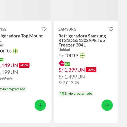
NSE
SAMSUNG
rigeradora Top Mount
Refrigeradora Samsung
L
RT31DG5120S9PE Top
Freezer 304L
ad
Unidad
TOTTUS
Por TOTTUS
1,149
UN
-45%
S/ 1,399
UN
-32%
1,199
UN
S/ 1,499
UN
,099
UN
S/ 2,049
UN
nvío programado
Envío programado