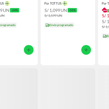
TUS
Por TOTTUS
Por 
99
UN
S/ 1,099
UN
-24%
-31%
S/ 
UN
S/ 1,599
UN
S/ 
 programado
Envío programado
S/ 1
E