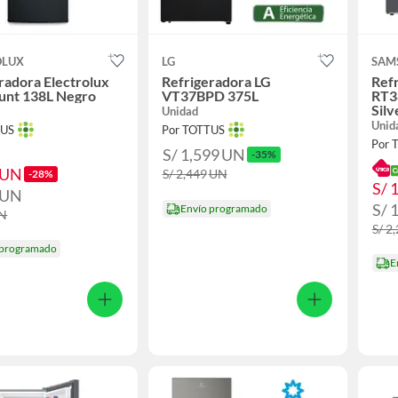
OLUX
LG
SAM
radora Electrolux
Refrigeradora LG
Ref
unt 138L Negro
VT37BPD 375L
RT3
Silv
Unidad
Unid
TUS
Por TOTTUS
Por 
S/ 1,599
UN
-35%
UN
S/ 2,449
UN
-28%
S/ 
UN
S/ 
Envío programado
N
S/ 2
 programado
E