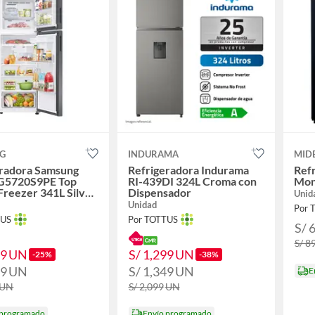
G
INDURAMA
MID
eradora Samsung
Refrigeradora Indurama
Refr
G5720S9PE Top
RI-439DI 324L Croma con
Mon
reezer 341L Silver
Dispensador
Unid
spensador
Unidad
Por 
TUS
Por TOTTUS
S/ 
S/ 8
99
UN
S/ 1,299
UN
-25%
-38%
99
UN
S/ 1,349
UN
E
UN
S/ 2,099
UN
 programado
Envío programado