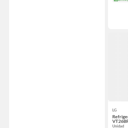
LG
Refrige
VT26BP
Unidad