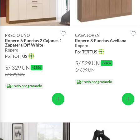
PRECIO UNO
CASA JOVEN
Ropero 6 Puertas 2 Cajones 1
Ropero 8 Puertas Avellana
Zapatera Off White
Ropero
Ropero
Por TOTTUS
Por TOTTUS
S/ 529
UN
-24%
S/ 329
UN
-18%
S/ 699
UN
S/ 399
UN
Envío programado
Envío programado