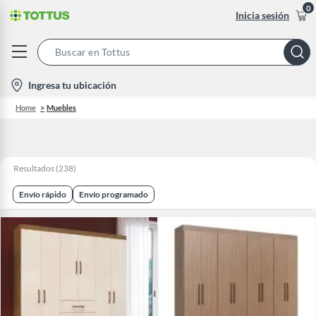
0
Inicia sesión
Search
Bar
location-
Ingresa tu ubicación
icon
Home
Muebles
Resultados
(
238
)
Envío rápido
Envío programado