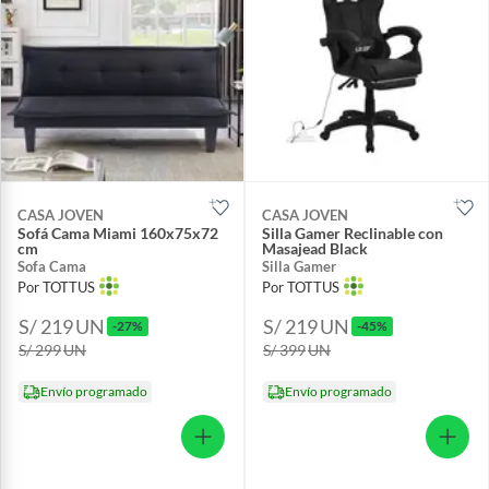
CASA JOVEN
CASA JOVEN
Sofá Cama Miami 160x75x72
Silla Gamer Reclinable con
cm
Masajead Black
Sofa Cama
Silla Gamer
Por TOTTUS
Por TOTTUS
S/ 219
UN
S/ 219
UN
-27%
-45%
S/ 299
UN
S/ 399
UN
Envío programado
Envío programado