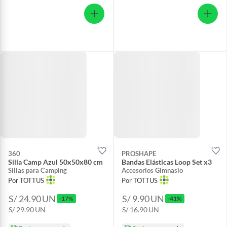
360
PROSHAPE
Silla Camp Azul 50x50x80 cm
Bandas Elásticas Loop Set x3
Sillas para Camping
Accesorios Gimnasio
Por TOTTUS
Por TOTTUS
S/ 24.90
UN
S/ 9.90
UN
-17%
-41%
S/ 29.90
UN
S/ 16.90
UN