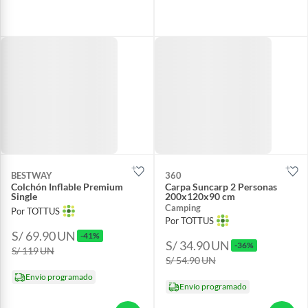
BESTWAY
360
Colchón Inflable Premium
Carpa Suncarp 2 Personas
Single
200x120x90 cm
Camping
Por TOTTUS
Por TOTTUS
S/ 69.90
UN
-41%
S/ 34.90
UN
-36%
S/ 119
UN
S/ 54.90
UN
Envío programado
Envío programado