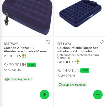
BESTWAY
BESTWAY
Colchón 2 Plazas + 2
Colchón Inflable Queen Set
Almohadas e Inflador Manual
Inflador + 2 Almohadas
Colchones y Colchonetas para
Por TOTTUS
Camping
Por TOTTUS
S/ 39.90
UN
-43%
S/ 69.90
UN
S/ 44.90
UN
-50%
S/ 89.90
UN
Envío programado
Envío programado