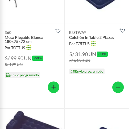
360
BESTWAY
Mesa Plegable Blanca
Colchón Inflable 2 Plazas
180x75x72 cm
Por TOTTUS
Por TOTTUS
S/ 31.90
UN
-51%
S/ 99.90
UN
-50%
S/ 64.90
UN
S/ 199
UN
Envío programado
Envío programado