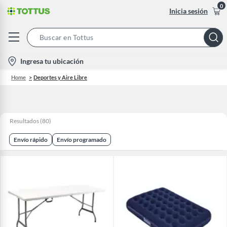
0
Inicia sesión
Search
Bar
location-
Ingresa tu ubicación
icon
Home
Deportes y Aire Libre
Resultados
(
80
)
Envío rápido
Envío programado