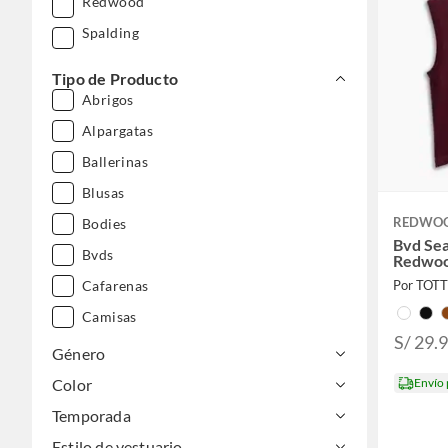
Redwood
Spalding
Tipo de Producto
Abrigos
Alpargatas
Ballerinas
Blusas
REDWO
Bodies
Bvd Se
Bvds
Redwo
Cafarenas
Por TOT
Camisas
S/ 29.
Casacas
Género
Chalecos
Color
Envío
Chompas
Temporada
Clogs
Estilo de vestuario