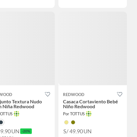
WOOD
REDWOOD
junto Textura Nudo
Casaca Cortaviento Bebé
n Niña Redwood
Niño Redwood
TOTTUS
Por TOTTUS
39.90
UN
S/ 49.90
UN
-20%