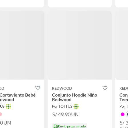
OD
REDWOOD
RED
 Cortaviento Bebé
Conjunto Hoodie Niño
Con
edwood
Redwood
Tee
TUS
Por TOTTUS
Por 
S/ 49.90
UN
90
UN
S/ 
Envío programado