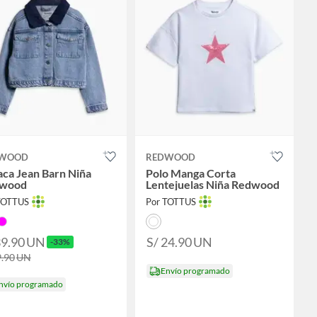
WOOD
REDWOOD
ca Jean Barn Niña
Polo Manga Corta
wood
Lentejuelas Niña Redwood
TOTTUS
Por TOTTUS
39.90
UN
S/ 24.90
UN
-33%
9.90
UN
Envío programado
nvío programado