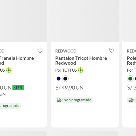
OD
REDWOOD
RED
 Franela Hombre
Pantalon Tricot Hombre
Pol
od
Redwood
Red
TUS
Por TOTTUS
Por 
90
UN
S/ 49.90
UN
S/ 
-17%
UN
Envío programado
E
 programado