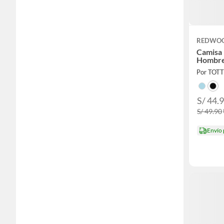
REDWO
Camisa
Hombr
Por TOT
S/ 44.
S/ 49.90
Envío