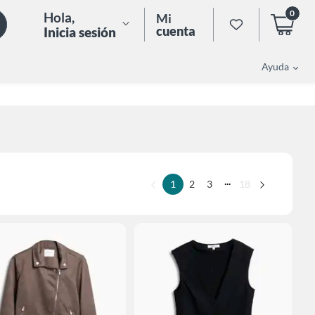
0
Hola
,
Mi
cuenta
Inicia sesión
Ayuda
...
1
2
3
18