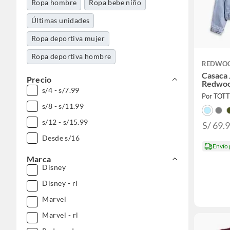
Ropa hombre
Ropa bebe niño
Últimas unidades
Ropa deportiva mujer
Ropa deportiva hombre
REDWO
Casaca
Precio
Redwo
s/4 - s/7.99
Por TOT
s/8 - s/11.99
s/12 - s/15.99
S/ 69.
Desde s/16
Envío
Marca
Disney
Disney - rl
Marvel
Marvel - rl