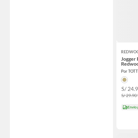
REDWO
Jogger
Redwo
Por TOT
S/ 24.
S/ 29.90
Envío