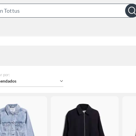
Search
Bar
r por
:
endados