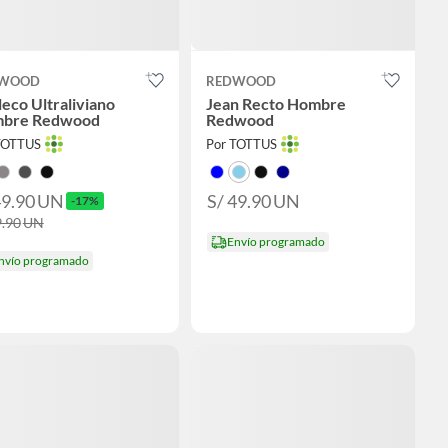
WOOD
REDWOOD
eco Ultraliviano
Jean Recto Hombre
bre Redwood
Redwood
TOTTUS
Por TOTTUS
49.90
UN
S/ 49.90
UN
-17%
9.90
UN
Envío programado
nvío programado