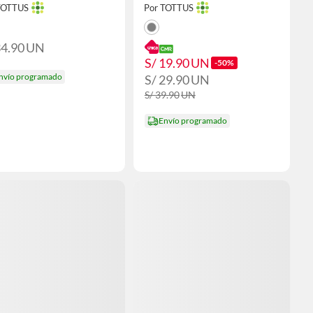
TOTTUS
Por TOTTUS
34.90
UN
S/ 19.90
UN
-50%
nvío programado
S/ 29.90
UN
S/ 39.90
UN
Envío programado