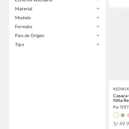
Conjuntos
Material
Enterizos
Modelo
Faldas
Formato
Jardineras
País de Origen
Jeans
Tipo
Joggers
Jumper
Leggings
Medias
Pantalones
REDWO
Casaca
Pantuflas
Niña R
Pijamas
Por TOT
Poleras
Polerones
S/ 49.