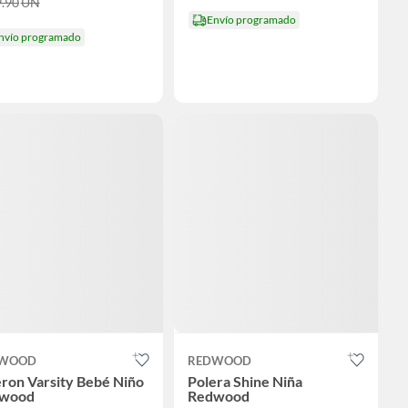
9.90
UN
Envío programado
nvío programado
WOOD
REDWOOD
ron Varsity Bebé Niño
Polera Shine Niña
wood
Redwood