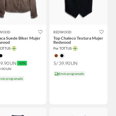
WOOD
REDWOOD
aca Suede Biker Mujer
Top Chaleco Textura Mujer
wood
Redwood
TOTTUS
Por TOTTUS
69.90
UN
S/ 39.90
UN
-22%
9.90
UN
Envío programado
nvío programado