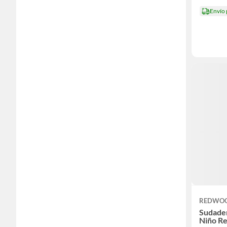
Polos
Envío
Shorts
Sudaderas
Tops
Vestidos
Zapatillas
Zapatos
REDWO
Sudader
Niño R