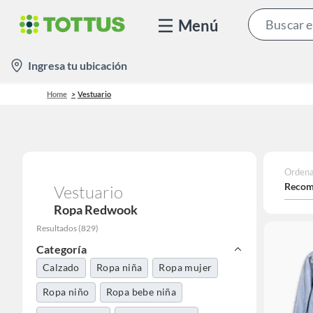
Menú
location-
Ingresa tu ubicación
icon
Home
Vestuario
Ordena
Recom
Vestuario
Ropa Redwook
Resultados
(
829
)
Categoría
Calzado
Ropa niña
Ropa mujer
Ropa niño
Ropa bebe niña