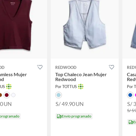
OD
REDWOOD
RED
amless Mujer
Top Chaleco Jean Mujer
Casa
od
Redwood
Red
TUS
Por TOTTUS
Por 
90
UN
S/ 49.90
UN
S/ 
S/ 5
 programado
Envío programado
E