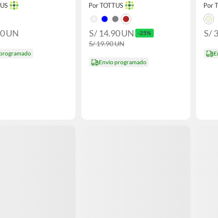
TUS
Por TOTTUS
Por 
90
UN
S/ 14.90
UN
S/ 
-25%
S/ 19.90
UN
 programado
E
Envío programado