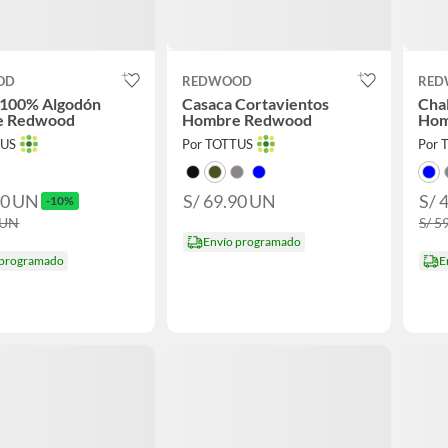
OD
REDWOOD
RED
 100% Algodón
Casaca Cortavientos
Chal
e Redwood
Hombre Redwood
Hom
TUS
Por TOTTUS
Por 
90
UN
S/ 69.90
UN
S/ 
-10%
UN
S/ 5
Envío programado
 programado
E