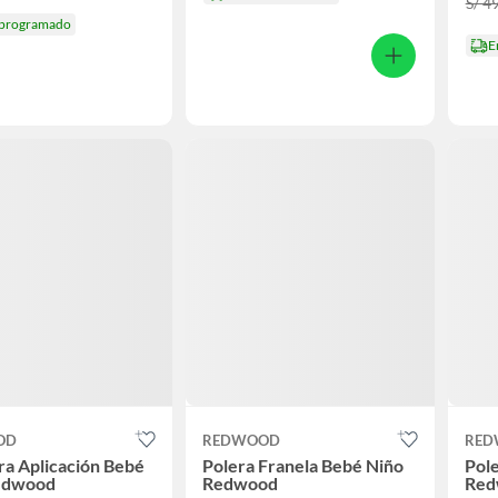
S/ 4
 programado
E
OD
REDWOOD
RED
a Aplicación Bebé
Polera Franela Bebé Niño
Pole
edwood
Redwood
Red