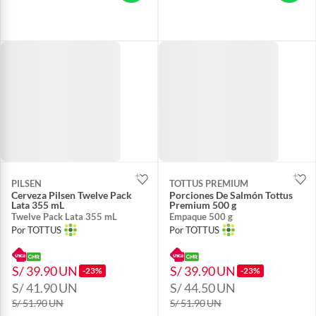
PILSEN
TOTTUS PREMIUM
Cerveza Pilsen Twelve Pack
Porciones De Salmón Tottus
Lata 355 mL
Premium 500 g
Twelve Pack Lata 355 mL
Empaque 500 g
Por TOTTUS
Por TOTTUS
S/ 39.90
UN
S/ 39.90
UN
-23%
-23%
S/ 41.90
UN
S/ 44.50
UN
S/ 51.90
UN
S/ 51.90
UN