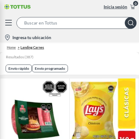
0
Inicia sesión
Search
Bar
location-
Ingresa tu ubicación
icon
Home
Landing Carnes
Resultados
(
387
)
Envío rápido
Envío programado