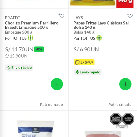
BRAEDT
LAYS
Chorizo Premium Parrillero
Papas Fritas Lays Clásicas Sal
Braedt Empaque 500 g
Bolsa 140 g
Empaque 500 g
Bolsa 140 g
Por TOTTUS
Por TOTTUS
S/ 14.70
UN
S/ 6.90
UN
-8%
S/ 15.90
UN
2x S/9.9
Envío
rápido
Envío
rápido
Patrocinado
Patrocinado