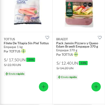
TOTTUS
BRAEDT
Filete De Tilapia Sin Piel Tottus
Pack Jamón Pizzero y Queso
Edam Braedt Empaque 370 g
Empaque 1 kg
Empaque 370 g
Por TOTTUS
Por TOTTUS
S/ 17.50
UN
-24%
S/ 12.40
UN
-13%
S/ 22.90
UN
S/ 14.20
UN
Envío
rápido
Envío
rápido