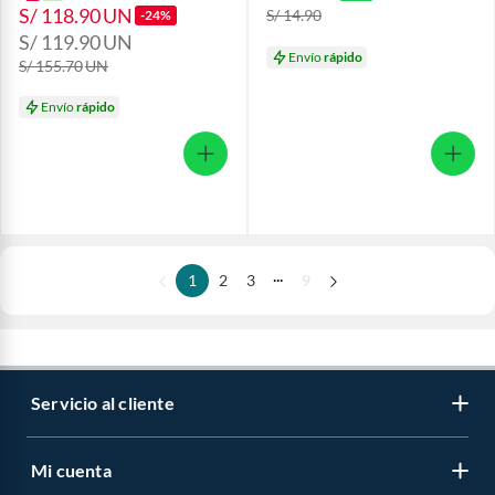
S/ 118.90
UN
S/ 14.90
-24%
S/ 119.90
UN
Envío
rápido
S/ 155.70
UN
Envío
rápido
...
1
2
3
9
Servicio al cliente
Mi cuenta