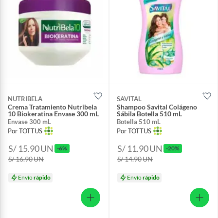
NUTRIBELA
SAVITAL
Crema Tratamiento Nutribela
Shampoo Savital Colágeno
10 Biokeratina Envase 300 mL
Sábila Botella 510 mL
Envase 300 mL
Botella 510 mL
Por TOTTUS
Por TOTTUS
S/ 15.90
UN
S/ 11.90
UN
-6%
-20%
S/ 16.90
UN
S/ 14.90
UN
Envío
rápido
Envío
rápido