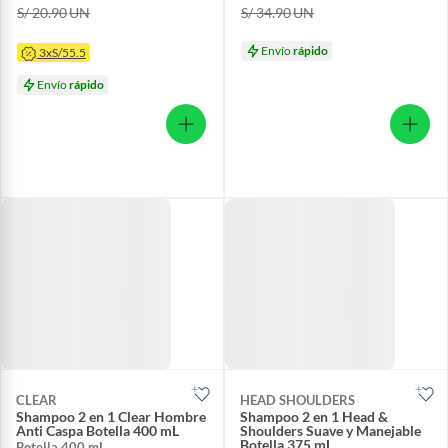
S/ 20.90
UN
S/ 34.90
UN
Envío
rápido
3xS/55.5
Envío
rápido
CLEAR
HEAD SHOULDERS
Shampoo 2 en 1 Clear Hombre
Shampoo 2 en 1 Head &
Anti Caspa Botella 400 mL
Shoulders Suave y Manejable
Botella 375 mL
Botella 400 mL