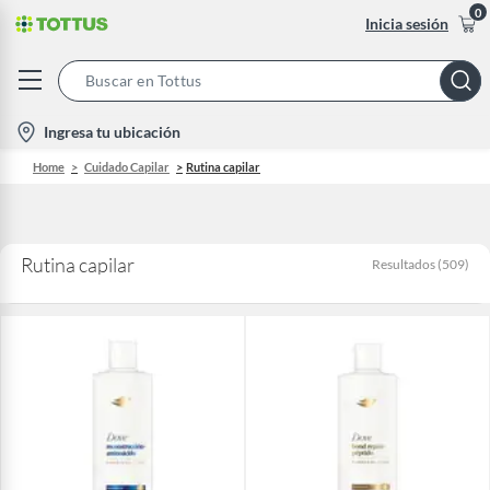
0
Inicia sesión
Search
Bar
location-
Ingresa tu ubicación
icon
Home
Cuidado Capilar
Rutina capilar
Rutina capilar
Resultados
(
509
)