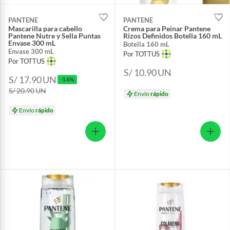
PANTENE
PANTENE
Mascarilla para cabello
Crema para Peinar Pantene
Pantene Nutre y Sella Puntas
Rizos Definidos Botella 160 mL
Envase 300 mL
Botella 160 mL
Envase 300 mL
Por TOTTUS
Por TOTTUS
S/ 10.90
UN
S/ 17.90
UN
-14%
S/ 20.90
UN
Envío
rápido
Envío
rápido