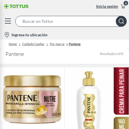
0
Inicia sesión
Search
Bar
location-
Ingresa tu ubicación
icon
Home
Cuidado Capilar
Por marca
Pantene
Pantene
Resultados
(
49
)