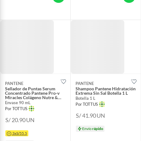
PANTENE
PANTENE
Sellador de Puntas Serum
Shampoo Pantene Hidratación
Concentrado Pantene Pro-v
Extrema Sin Sal Botella 1 L
Miracles Colágeno Nutre &
Botella 1 L
Revitaliza Envase 90 mL
Envase 90 mL
Por TOTTUS
Por TOTTUS
S/ 41.90
UN
S/ 20.90
UN
Envío
rápido
3xS/55.5