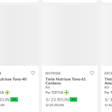
E
NUTRISSE
EXC
utrisse Tono 40
Tinte Nutrisse Tono 61
Tint
Centeno
Amo
Kit
Kit
TUS
Por TOTTUS
Por 
90
UN
S/ 23.90
UN
S/ 
-8%
-8%
UN
S/ 25.90
UN
S/ 4