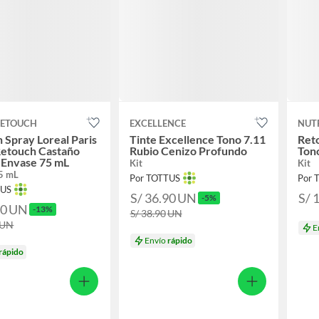
RETOUCH
EXCELLENCE
NUT
n Spray Loreal Paris
Tinte Excellence Tono 7.11
Reto
Retouch Castaño
Rubio Cenizo Profundo
Ton
 Envase 75 mL
Kit
Kit
5 mL
Por TOTTUS
Por 
TUS
S/ 36.90
UN
S/ 
-5%
90
UN
-13%
S/ 38.90
UN
UN
E
Envío
rápido
rápido