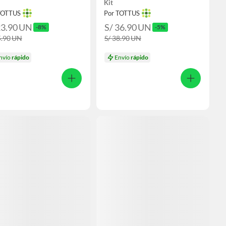
Kit
TOTTUS
Por TOTTUS
23.90
UN
S/ 36.90
UN
-8%
-5%
5.90
UN
S/ 38.90
UN
nvío
rápido
Envío
rápido