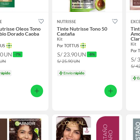
E
NUTRISSE
EXC
utrisse Oleos Tono
Tinte Nutrisse Tono 50
Tint
ubio Dorado Caoba
Castaña
Amo
Clar
Kit
Kit
TUS
Por TOTTUS
Por 
90
UN
S/ 23.90
UN
-7%
-8%
S/ 
UN
S/ 25.90
UN
S/ 4
rápido
Envío
rápido
E