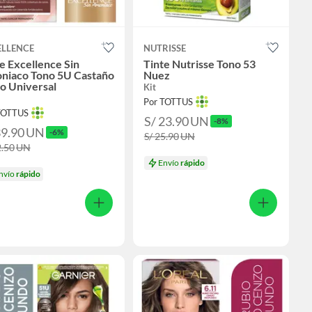
ELLENCE
NUTRISSE
e Excellence Sin
Tinte Nutrisse Tono 53
niaco Tono 5U Castaño
Nuez
o Universal
Kit
Por TOTTUS
TOTTUS
S/ 23.90
UN
-8%
39.90
UN
-6%
S/ 25.90
UN
2.50
UN
Envío
rápido
nvío
rápido