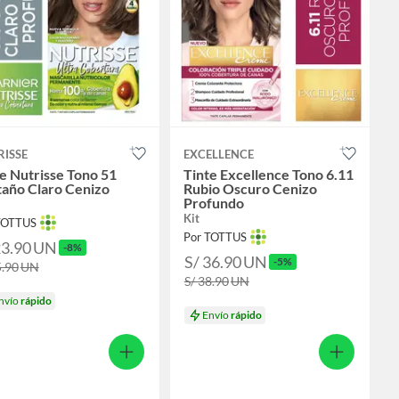
RISSE
EXCELLENCE
e Nutrisse Tono 51
Tinte Excellence Tono 6.11
taño Claro Cenizo
Rubio Oscuro Cenizo
Profundo
Kit
TOTTUS
Por TOTTUS
23.90
UN
-8%
S/ 36.90
UN
-5%
5.90
UN
S/ 38.90
UN
nvío
rápido
Envío
rápido