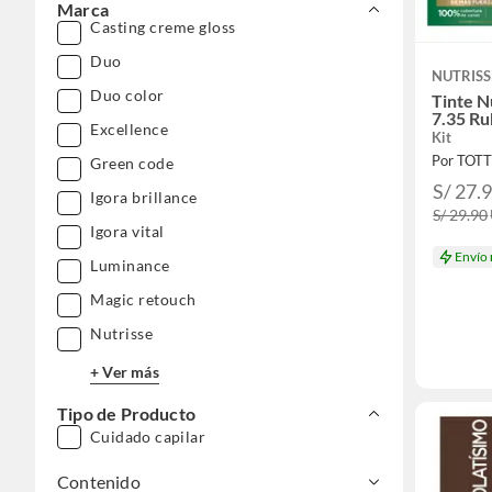
Marca
Casting creme gloss
Duo
NUTRISS
Duo color
Tinte N
7.35 R
Excellence
Kit
Por TOT
Green code
S/ 27.
Igora brillance
S/ 29.90
Igora vital
Envío
Luminance
Magic retouch
Nutrisse
+ Ver más
Tipo de Producto
Cuidado capilar
Contenido