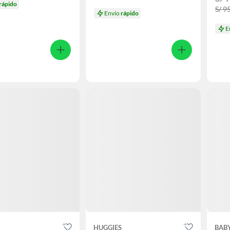
rápido
S/ 9
Envío
rápido
E
S
HUGGIES
BAB