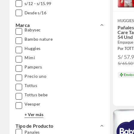
s/12 - s/15.99
Desde s/16
HUGGIE
Marca
Pañales
Babysec
Care T
54 Und
Bambo nature
Empaque
Huggies
Por TOT
S/ 57.
Mimi
S/ 65.50
Pampers
Envío
Precio uno
Tottus
Tottus bebe
Veesper
+ Ver más
Tipo de Producto
Panales