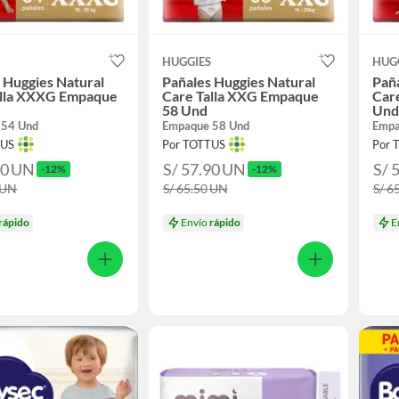
S
HUGGIES
HUG
 Huggies Natural
Pañales Huggies Natural
Paña
alla XXXG Empaque
Care Talla XXG Empaque
Car
58 Und
Und
 54 Und
Empaque 58 Und
Empa
TUS
Por TOTTUS
Por 
90
UN
S/ 57.90
UN
S/ 
-12%
-12%
UN
S/ 65.50
UN
S/ 6
rápido
Envío
rápido
E