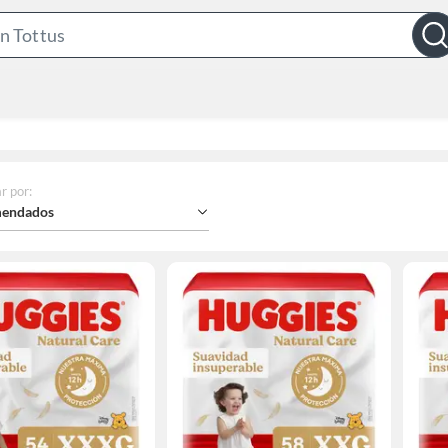
Search
Bar
r por
:
endados