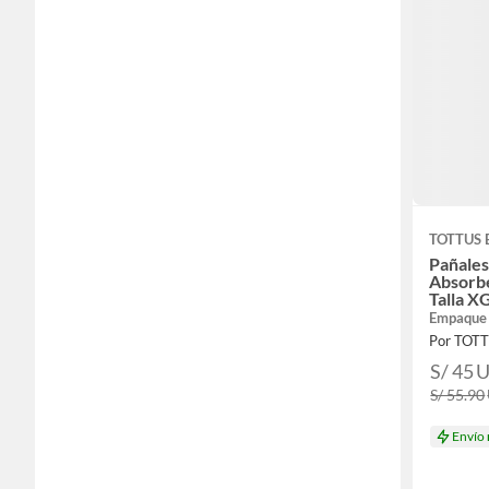
TOTTUS 
Pañales
Absorb
Talla 
Empaque
Por TOT
S/ 45
S/ 55.90
Envío