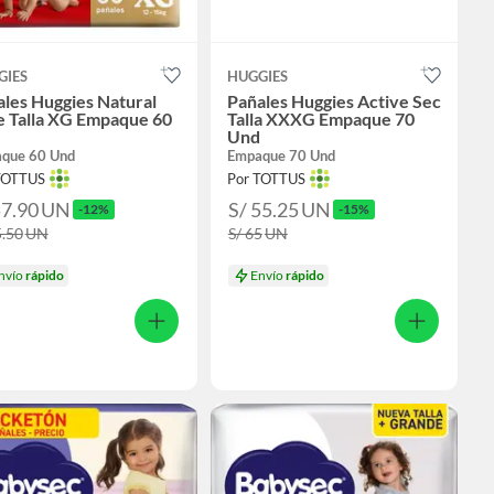
GIES
HUGGIES
les Huggies Natural
Pañales Huggies Active Sec
e Talla XG Empaque 60
Talla XXXG Empaque 70
Und
que 60 Und
Empaque 70 Und
TOTTUS
Por TOTTUS
57.90
UN
S/ 55.25
UN
-12%
-15%
5.50
UN
S/ 65
UN
nvío
rápido
Envío
rápido