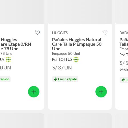
S
HUGGIES
BAB
 Huggies
Pañales Huggies Natural
Pañ
are Etapa 0/RN
Care Talla P Empaque 50
Tal
e 78 Und
Und
Empa
 78 Und
Empaque 50 Und
Por 
TUS
Por TOTTUS
S/ 
90
UN
S/ 37
UN
S/ 6
rápido
Envío
rápido
E