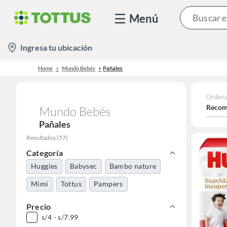
Menú
location-
Ingresa tu ubicación
icon
Home
Mundo Bebés
Pañales
Ordena
Recom
Mundo Bebés
Pañales
Resultados
(
57
)
Categoría
Huggies
Babysec
Bambo nature
Mimi
Tottus
Pampers
Precio
s/4 - s/7.99