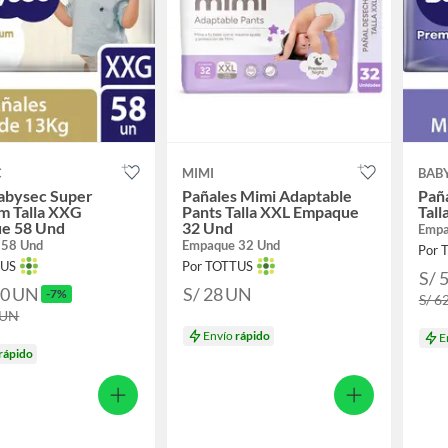
C
MIMI
BAB
abysec Super
Pañales Mimi Adaptable
Pañ
m Talla XXG
Pants Talla XXL Empaque
Tal
e 58 Und
32 Und
Empa
 58 Und
Empaque 32 Und
Por 
TUS
Por TOTTUS
S/ 
90
UN
S/ 28
UN
-7%
S/ 6
UN
Envío
rápido
E
rápido