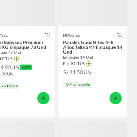
YSEC
HUGGIES
al Babysec Premium
Pañales GoodNites 4–8
la XG Empaque 78 Und
Años Talla S/M Empaque 14
Und
que 78 Und
Empaque 14 Und
TOTTUS
Por TOTTUS
54.90
UN
-13%
S/ 41.50
UN
2.90
UN
Envío
rápido
nvío
rápido