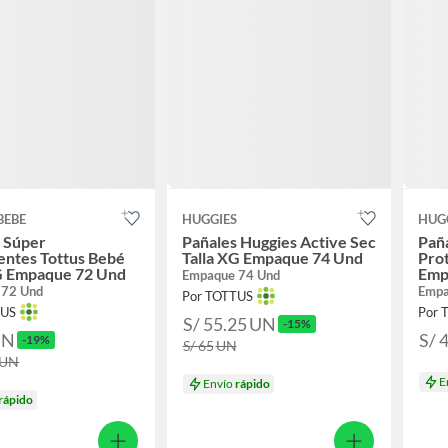
BEBE
HUGGIES
HUG
 Súper
Pañales Huggies Active Sec
Paña
entes Tottus Bebé
Talla XG Empaque 74 Und
Prot
XG Empaque 72 Und
Emp
Empaque 74 Und
 72 Und
Empa
Por TOTTUS
TUS
Por 
S/ 55.25
UN
-15%
UN
S/ 
-19%
S/ 65
UN
UN
E
Envío
rápido
rápido