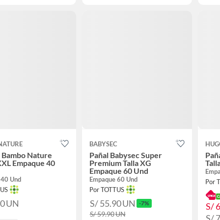
NATURE
BABYSEC
HUG
s Bambo Nature
Pañal Babysec Super
Paña
 XXL Empaque 40
Premium Talla XG
Tal
Empaque 60 Und
Empa
 40 Und
Empaque 60 Und
Por 
TUS
Por TOTTUS
90
UN
S/ 55.90
UN
-7%
S/ 
S/ 59.90
UN
S/ 