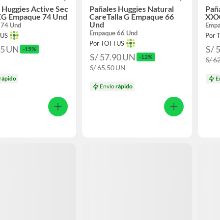
 Huggies Active Sec
Pañales Huggies Natural
Pañ
XXG Empaque 74 Und
CareTalla G Empaque 66
XXX
Und
 74 Und
Empa
Empaque 66 Und
TUS
Por 
Por TOTTUS
25
UN
S/ 
-15%
S/ 57.90
UN
-12%
N
S/ 6
S/ 65.50
UN
rápido
E
Envío
rápido