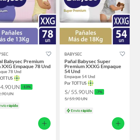
YSEC
BABYSEC
al Babysec Premium
Pañal Babysec Super
la XXG Empaque 78 Und
Premium XXXG Empaque
54 Und
que 78 Und
Empaque 54 Und
TOTTUS
Por TOTTUS
54.90
UN
-13%
S/ 55.90
UN
-7%
2.90
UN
S/ 59.90
UN
nvío
rápido
Envío
rápido