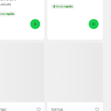
5.50
UN
Envío
rápido
nvío
rápido
YSEC
TOTTUS