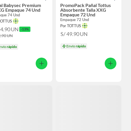
al Babysec Premium
PromoPack Pañal Tottus
G Empaque 74 Und
Absorbente Talla XXG
Empaque 72 Und
que 74 Und
Empaque 72 Und
TOTTUS
Por TOTTUS
54.90
UN
-13%
S/ 49.90
UN
2.90
UN
Envío
rápido
nvío
rápido