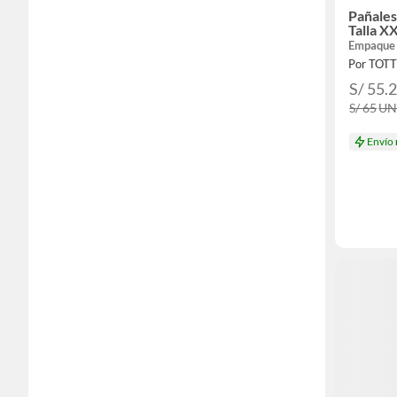
Pañales
Talla 
Empaque
Por TOT
S/ 55.
S/ 65
U
Envío