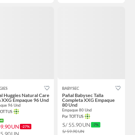
GIES
BABYSEC
l Huggies Natural Care
Pañal Babysec Talla
la XXG Empaque 96 Und
Completa XXG Empaque
80 Und
que 96 Und
Empaque 80 Und
TOTTUS
Por TOTTUS
S/ 55.90
UN
-7%
69.90
UN
-27%
S/ 59.90
UN
75.90
UN