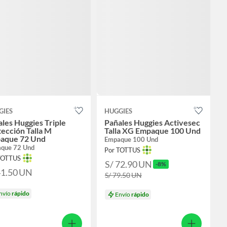
GIES
HUGGIES
les Huggies Triple
Pañales Huggies Activesec
ección Talla M
Talla XG Empaque 100 Und
aque 72 Und
Empaque 100 Und
que 72 Und
Por TOTTUS
TOTTUS
S/ 72.90
UN
-8%
41.50
UN
S/ 79.50
UN
nvío
rápido
Envío
rápido