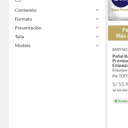
Contenido
Formato
Presentación
Talla
Modelo
BABYSE
Pañal B
Premiu
Empaqu
Empaque
Por TOT
S/ 55.
S/ 59.90
Envío