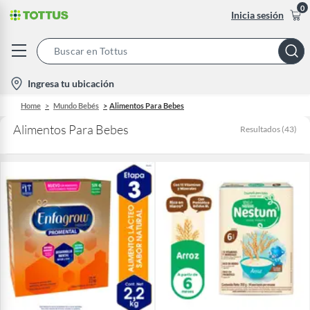
0
Inicia sesión
Search
Bar
location-
Ingresa tu ubicación
icon
Home
Mundo Bebés
Alimentos Para Bebes
Alimentos Para Bebes
Resultados
(
43
)