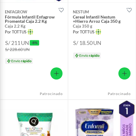
ENFAGROW
NESTUM
Fórmula Infantil Enfagrow
Cereal Infantil Nestum
Promental Caja 2.2 Kg
+Hierro Arroz Caja 350 g
Caja 2.2 Kg
Caja 350 g
Por TOTTUS
Por TOTTUS
S/ 211
UN
S/ 18.50
UN
-8%
S/ 228.60
UN
Envío
rápido
Envío
rápido
Patrocinado
Patrocinado