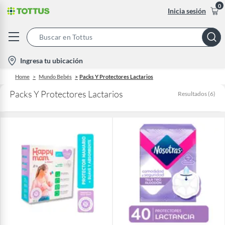
0
Inicia sesión
Search
Bar
location-
Ingresa tu ubicación
icon
Home
Mundo Bebés
Packs Y Protectores Lactarios
Packs Y Protectores Lactarios
Resultados
(
6
)