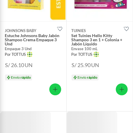
JOHNSONS BABY
TUINIES
Estuche Johnsons Baby Jabón
Set Tuinies Hello Kitty
Shampoo Crema Empaque 3
Shampoo 3 en 1 + Colonia +
Und
Jabón Líquido
Empaque 3 Und
Envase 100 mL
Por TOTTUS
Por TOTTUS
S/ 26.10
UN
S/ 25.90
UN
Envío
rápido
Envío
rápido