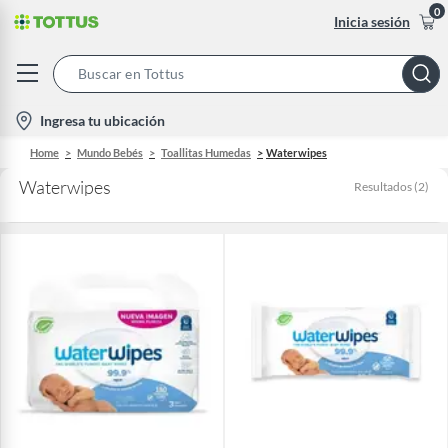
0
Inicia sesión
Search
Bar
location-
Ingresa tu ubicación
icon
Home
Mundo Bebés
Toallitas Humedas
Waterwipes
Waterwipes
Resultados
(
2
)