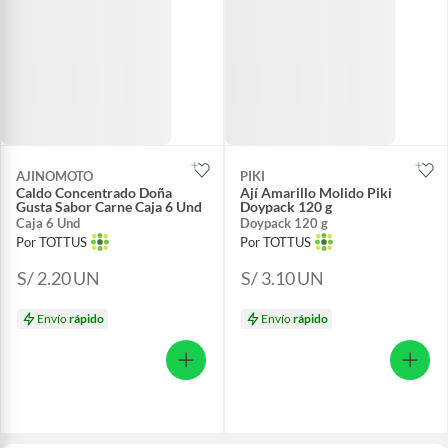
AJINOMOTO
PIKI
Caldo Concentrado Doña
Ají Amarillo Molido Piki
Gusta Sabor Carne Caja 6 Und
Doypack 120 g
Caja 6 Und
Doypack 120 g
Por TOTTUS
Por TOTTUS
S/ 2.20
UN
S/ 3.10
UN
Envío
rápido
Envío
rápido