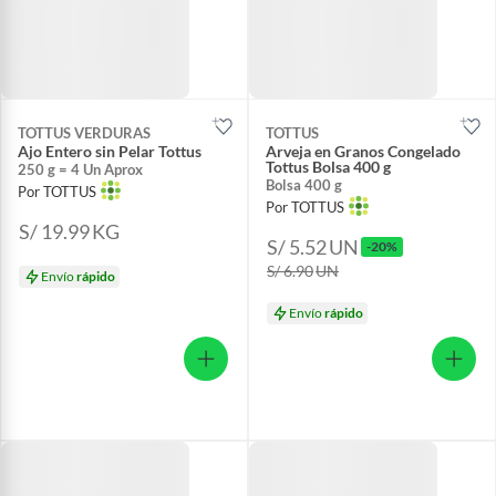
TOTTUS VERDURAS
TOTTUS
Ajo Entero sin Pelar Tottus
Arveja en Granos Congelado
Tottus Bolsa 400 g
250 g = 4 Un Aprox
Bolsa 400 g
Por TOTTUS
Por TOTTUS
S/ 19.99
KG
S/ 5.52
UN
-20%
S/ 6.90
UN
Envío
rápido
Envío
rápido