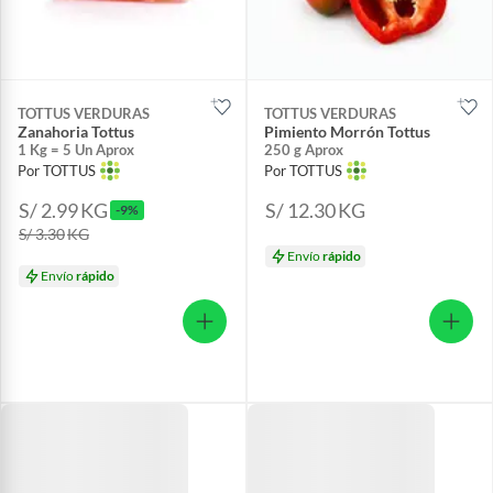
TOTTUS VERDURAS
TOTTUS VERDURAS
Zanahoria Tottus
Pimiento Morrón Tottus
1 Kg = 5 Un Aprox
250 g Aprox
Por TOTTUS
Por TOTTUS
S/ 2.99
KG
S/ 12.30
KG
-9%
S/ 3.30
KG
Envío
rápido
Envío
rápido