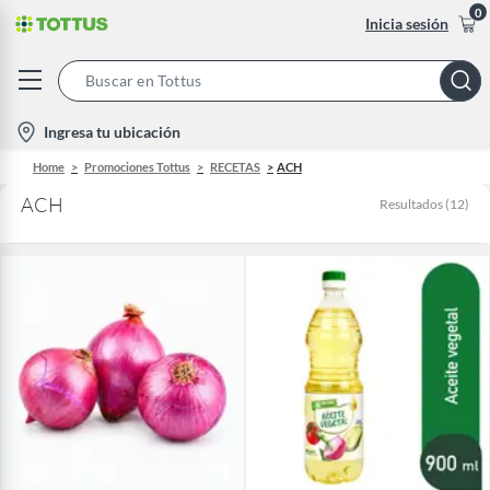
0
Inicia sesión
Search
Bar
location-
Ingresa tu ubicación
icon
Home
Promociones Tottus
RECETAS
ACH
ACH
Resultados
(
12
)