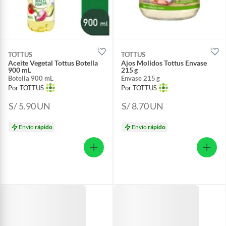
TOTTUS
TOTTUS
Aceite Vegetal Tottus Botella
Ajos Molidos Tottus Envase
900 mL
215 g
Botella 900 mL
Envase 215 g
Por TOTTUS
Por TOTTUS
S/ 5.90
UN
S/ 8.70
UN
Envío
rápido
Envío
rápido