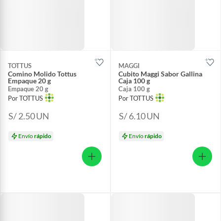
TOTTUS
MAGGI
Comino Molido Tottus
Cubito Maggi Sabor Gallina
Empaque 20 g
Caja 100 g
Empaque 20 g
Caja 100 g
Por TOTTUS
Por TOTTUS
S/ 2.50
UN
S/ 6.10
UN
Envío
rápido
Envío
rápido