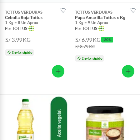
TOTTUS VERDURAS
TOTTUS VERDURAS
Cebolla Roja Tottus
Papa Amarilla Tottus x Kg
1 Kg = 8 Un Aprox
1 Kg = 9 Un Aprox
Por TOTTUS
Por TOTTUS
S/ 3.99
KG
S/ 6.99
KG
-20%
S/ 8.79
KG
Envío
rápido
Envío
rápido