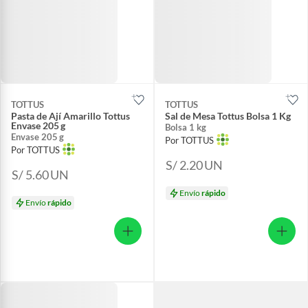
TOTTUS
TOTTUS
Pasta de Ají Amarillo Tottus
Sal de Mesa Tottus Bolsa 1 Kg
Envase 205 g
Bolsa 1 kg
Envase 205 g
Por TOTTUS
Por TOTTUS
S/ 2.20
UN
S/ 5.60
UN
Envío
rápido
Envío
rápido