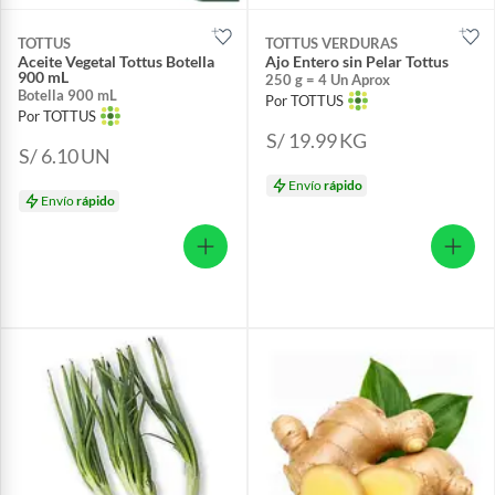
TOTTUS
TOTTUS VERDURAS
Aceite Vegetal Tottus Botella
Ajo Entero sin Pelar Tottus
900 mL
250 g = 4 Un Aprox
Botella 900 mL
Por TOTTUS
Por TOTTUS
S/ 19.99
KG
S/ 6.10
UN
Envío
rápido
Envío
rápido