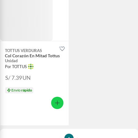
TOTTUS VERDURAS
Col Corazón En Mitad Tottus
Unidad
Por TOTTUS
S/ 7.39
UN
Envío
rápido