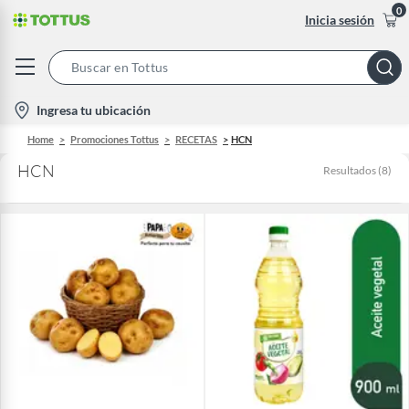
0
Inicia sesión
Search
Bar
location-
Ingresa tu ubicación
icon
Home
Promociones Tottus
RECETAS
HCN
HCN
Resultados
(
8
)