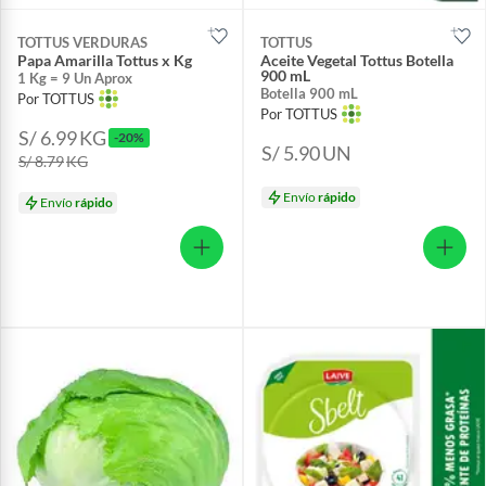
TOTTUS VERDURAS
TOTTUS
Papa Amarilla Tottus x Kg
Aceite Vegetal Tottus Botella
900 mL
1 Kg = 9 Un Aprox
Botella 900 mL
Por TOTTUS
Por TOTTUS
S/ 6.99
KG
-20%
S/ 5.90
UN
S/ 8.79
KG
Envío
rápido
Envío
rápido