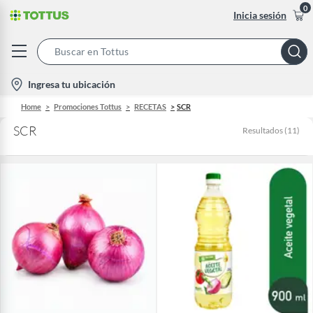
0
Inicia sesión
Search
Bar
location-
Ingresa tu ubicación
icon
Home
Promociones Tottus
RECETAS
SCR
SCR
Resultados
(
11
)