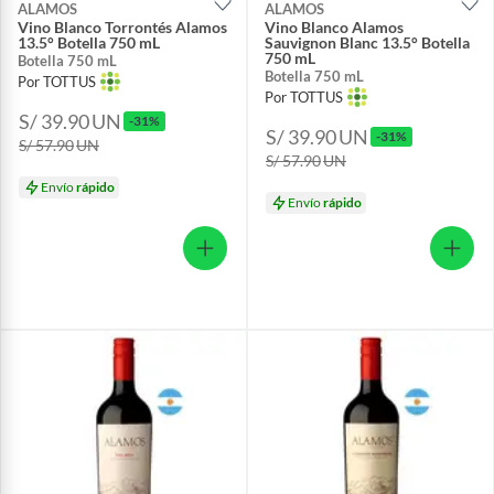
ALAMOS
ALAMOS
Vino Blanco Torrontés Alamos
Vino Blanco Alamos
13.5° Botella 750 mL
Sauvignon Blanc 13.5° Botella
750 mL
Botella 750 mL
Botella 750 mL
Por TOTTUS
Por TOTTUS
S/ 39.90
UN
-31%
S/ 39.90
UN
-31%
S/ 57.90
UN
S/ 57.90
UN
Envío
rápido
Envío
rápido