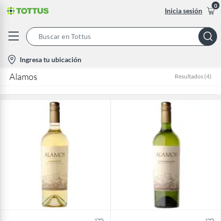
0
Inicia sesión
Search
Bar
location-
Ingresa tu ubicación
icon
Alamos
Resultados
(
4
)