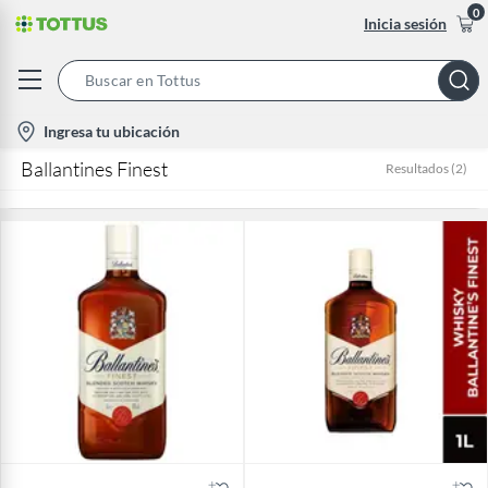
0
Inicia sesión
Search
Bar
location-
Ingresa tu ubicación
icon
Ballantines Finest
Resultados
(
2
)