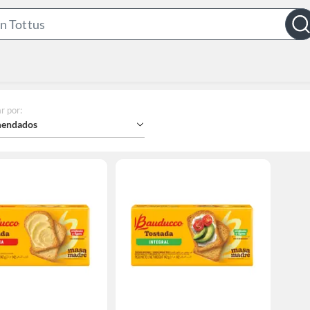
Search
Bar
r por
:
endados