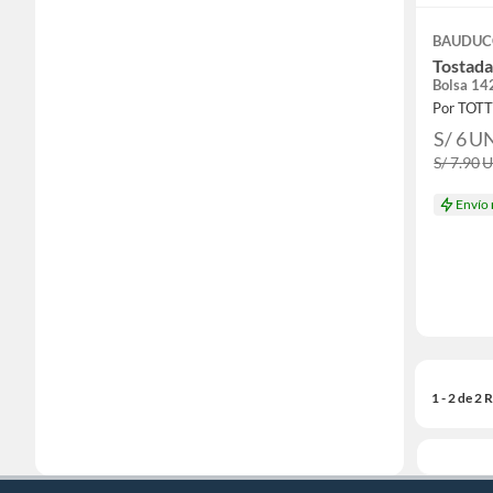
BAUDU
Tostada
Bolsa 14
Por TOT
S/ 6
U
S/ 7.90
Envío
1 - 2 de 2