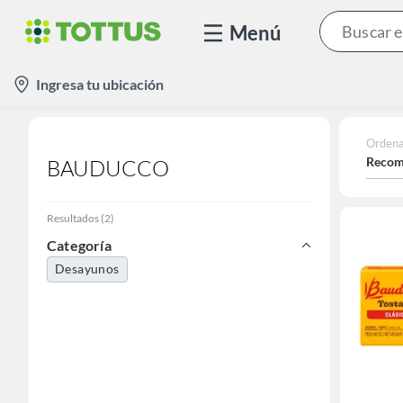
Menú
location-
Ingresa tu ubicación
icon
Ordena
Recom
BAUDUCCO
Resultados
(
2
)
Categoría
Desayunos