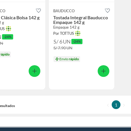
CCO
BAUDUCCO
 Clásica Bolsa 142 g
Tostada Integral Bauducco
Empaque 142 g
2 g
Empaque 142 g
TUS
Por TOTTUS
N
-24%
S/ 6
UN
-24%
UN
S/ 7.90
UN
rápido
Envío
rápido
1
 Resultados