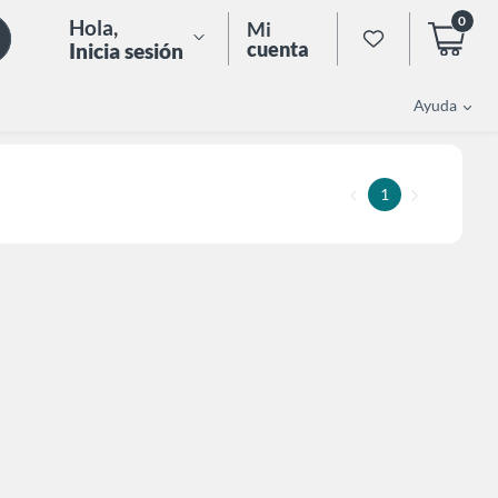
0
Hola
,
Mi
cuenta
Inicia sesión
Ayuda
1