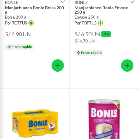
BONLE
BONLE
Manjarblanco Bonle Bolsa 200
Manjarblanco Bonle Envase
g
250 g
Bolsa 200 g
Envase 250 g
Por TOTTUS
Por TOTTUS
S/ 4.90
UN
S/ 6.50
UN
-3%
S/ 6.70
UN
Envío
rápido
Envío
rápido