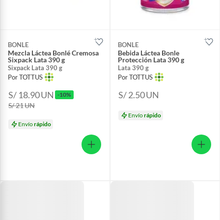
BONLE
BONLE
Mezcla Láctea Bonlé Cremosa
Bebida Láctea Bonle
Sixpack Lata 390 g
Protección Lata 390 g
Sixpack Lata 390 g
Lata 390 g
Por TOTTUS
Por TOTTUS
S/ 18.90
UN
S/ 2.50
UN
-10%
S/ 21
UN
Envío
rápido
Envío
rápido