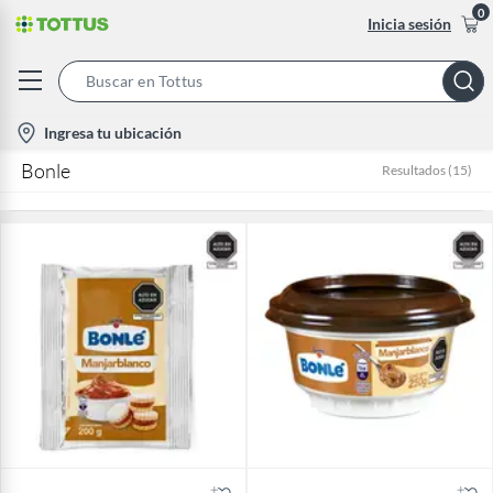
0
Inicia sesión
Search
Bar
location-
Ingresa tu ubicación
icon
Bonle
Resultados
(
15
)