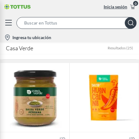
0
Inicia sesión
Search
Bar
location-
Ingresa tu ubicación
icon
Casa Verde
Resultados
(
25
)