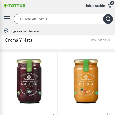
0
Inicia sesión
Search
Bar
location-
Ingresa tu ubicación
icon
Crema Y Nata
Resultados
(
8
)