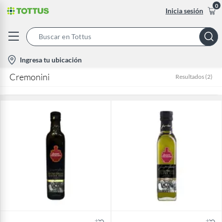
0
Inicia sesión
Search
Bar
location-
Ingresa tu ubicación
icon
Cremonini
Resultados
(
2
)