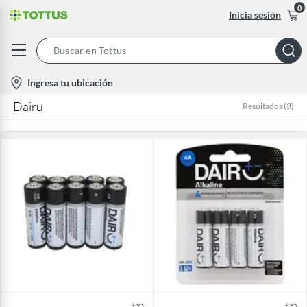
0
Inicia sesión
Search
Bar
location-
Ingresa tu ubicación
icon
Dairu
Resultados
(
3
)