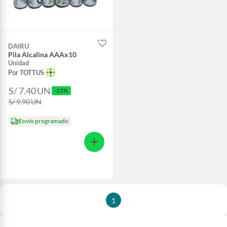
DAIRU
Pila Alcalina AAAx10
Unidad
Por TOTTUS
S/ 7.40
UN
-25%
S/ 9.90
UN
Envío programado
1