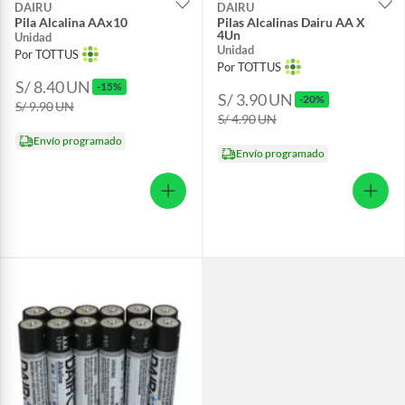
DAIRU
DAIRU
Pila Alcalina AAx10
Pilas Alcalinas Dairu AA X
4Un
Unidad
Unidad
Por TOTTUS
Por TOTTUS
S/ 8.40
UN
-15%
S/ 3.90
UN
-20%
S/ 9.90
UN
S/ 4.90
UN
Envío programado
Envío programado