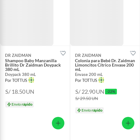
DR ZAIDMAN
DR ZAIDMAN
Shampoo Baby Manzanilla
Colonia para Bebé Dr. Zaidman
Brillito Dr Zaidman Doypack
Limoncitos Cítrico Envase 200
380 mL
mL
Doypack 380 mL
Envase 200 mL
Por TOTTUS
Por TOTTUS
S/ 18.50
UN
S/ 22.90
UN
-22%
S/ 29.50
UN
Envío
rápido
Envío
rápido