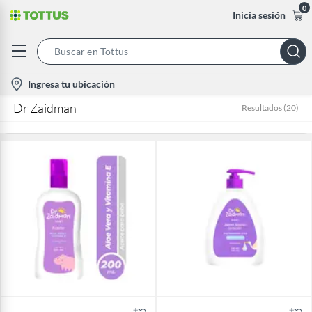
0
Inicia sesión
Search
Bar
location-
Ingresa tu ubicación
icon
Dr Zaidman
Resultados
(
20
)