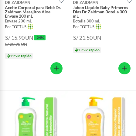
DR ZAIDMAN
DR ZAIDMAN
Aceite Corporal para Bebé Dr.
Jabon Liquido Baby Primeros
Zaidman Masajitos Aloe
Dias Dr Zaidman Botella 300
Envase 200 mL
mL
Envase 200 mL
Botella 300 mL
Por TOTTUS
Por TOTTUS
S/ 15.90
UN
S/ 21.50
UN
-24%
S/ 20.90
UN
Envío
rápido
Envío
rápido