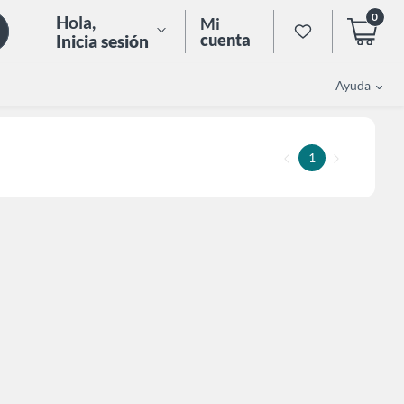
0
Hola
,
Mi
cuenta
Inicia sesión
Ayuda
1