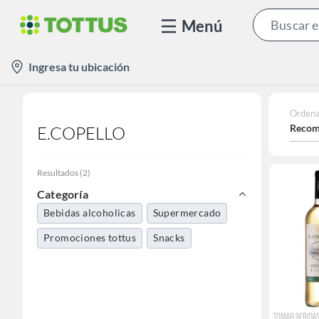
Menú
location-
Ingresa tu ubicación
icon
Ordena
Recom
E.COPELLO
Resultados
(
2
)
Categoría
Bebidas alcoholicas
Supermercado
Promociones tottus
Snacks