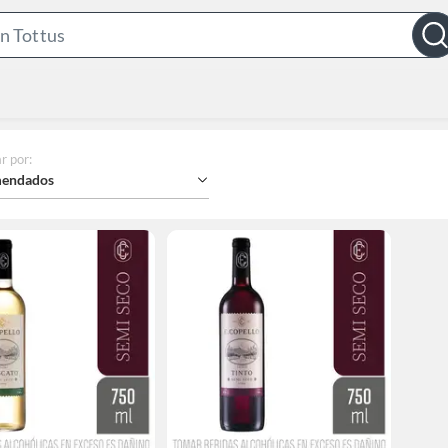
Search
Bar
r por
:
endados