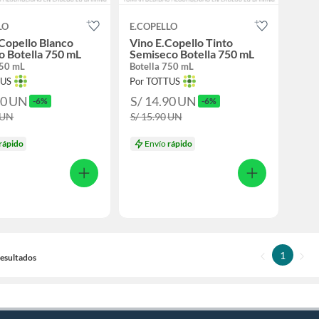
LO
E.COPELLO
 Copello Blanco
Vino E.Copello Tinto
 Botella 750 mL
Semiseco Botella 750 mL
750 mL
Botella 750 mL
TUS
Por TOTTUS
90
UN
S/ 14.90
UN
-6%
-6%
UN
S/ 15.90
UN
rápido
Envío
rápido
1
 Resultados