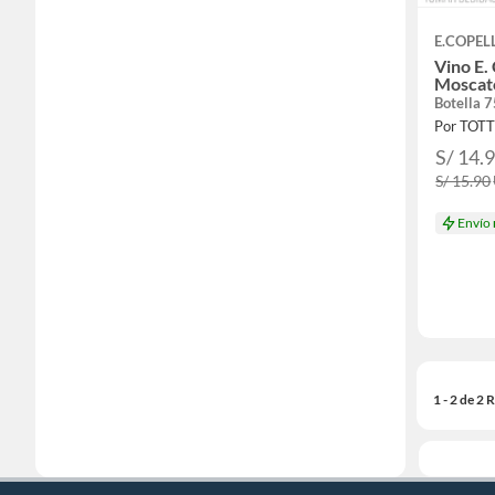
E.COPEL
Vino E.
Moscato
Botella 
Por TOT
S/ 14.
S/ 15.90
Envío
1 - 2 de 2