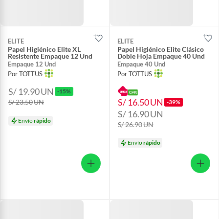
ELITE
ELITE
Papel Higiénico Elite XL
Papel Higiénico Elite Clásico
Resistente Empaque 12 Und
Doble Hoja Empaque 40 Und
Empaque 12 Und
Empaque 40 Und
Por TOTTUS
Por TOTTUS
S/ 19.90
UN
-15%
S/ 16.50
UN
S/ 23.50
UN
-39%
S/ 16.90
UN
Envío
rápido
S/ 26.90
UN
Envío
rápido