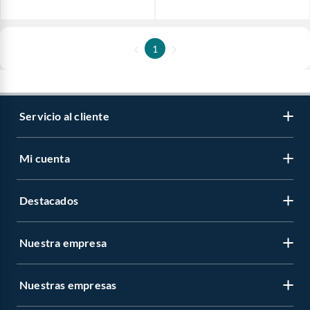
1
Servicio al cliente
Mi cuenta
Destacados
Nuestra empresa
Nuestras empresas