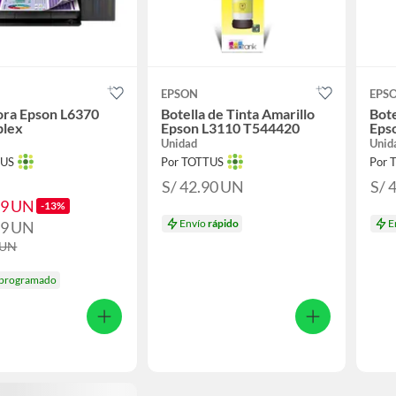
EPSON
EPS
ora Epson L6370
Botella de Tinta Amarillo
Bote
plex
Epson L3110 T544420
Eps
Unidad
Unid
TUS
Por TOTTUS
Por 
S/ 42.90
UN
S/ 
59
UN
-13%
Envío
rápido
E
99
UN
UN
 programado