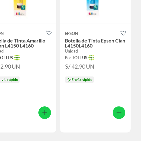
ON
EPSON
lla de Tinta Amarillo
Botella de Tinta Epson Cian
on L4150 L4160
L4150L4160
ad
Unidad
TOTTUS
Por TOTTUS
42.90
UN
S/ 42.90
UN
nvío
rápido
Envío
rápido