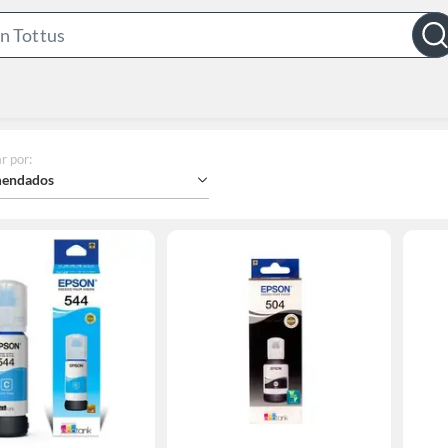
Search
Bar
r por
:
endados