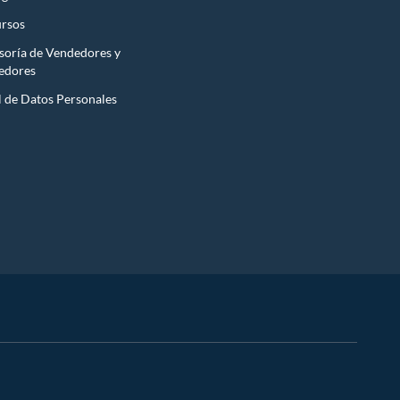
rsos
soría de Vendedores y
edores
l de Datos Personales