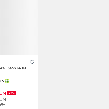
ora Epson L4360
TUS
UN
-22%
UN
UN