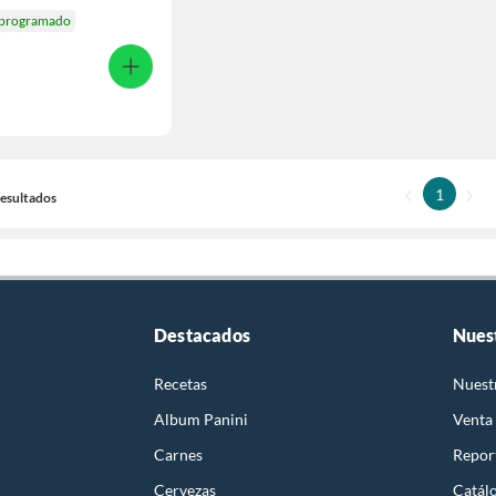
 programado
1
 Resultados
Destacados
Nues
Recetas
Nuest
Album Panini
Venta
Carnes
Report
Cervezas
Catál