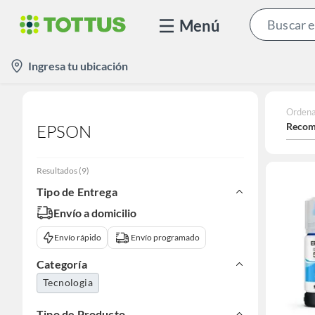
Menú
location-
Ingresa tu ubicación
icon
Ordena
Recom
EPSON
Resultados
(
9
)
Tipo de Entrega
Envío a domicilio
Envío rápido
Envío programado
Categoría
Tecnologia
Tipo de Producto