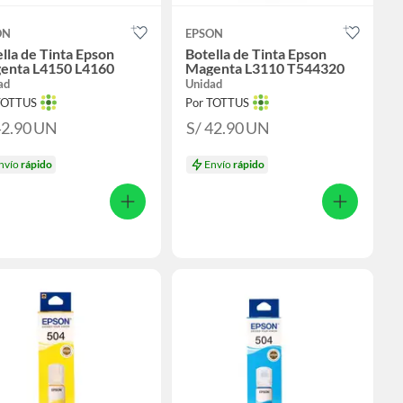
ON
EPSON
lla de Tinta Epson
Botella de Tinta Epson
enta L4150 L4160
Magenta L3110 T544320
ad
Unidad
TOTTUS
Por TOTTUS
42.90
UN
S/ 42.90
UN
nvío
rápido
Envío
rápido