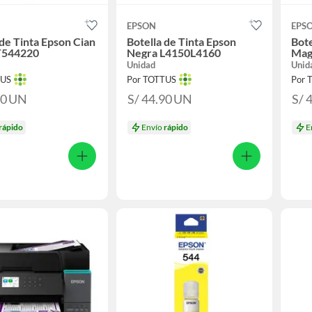
EPSON
EPS
 de Tinta Epson Cian
Botella de Tinta Epson
Bote
T544220
Negra L4150L4160
Mag
Unidad
Unid
TUS
Por TOTTUS
Por 
90
UN
S/ 44.90
UN
S/ 
rápido
Envío
rápido
E