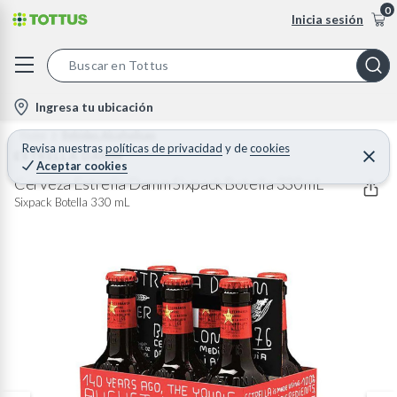
0
Inicia sesión
S
e
l
Ingresa tu ubicación
a
o
Home
Bebidas Alcoholicas
r
c
Revisa nuestras
políticas de privacidad
y
de
cookies
ESTRELLA DAMM
C
c
Aceptar cookies
e
a
h
r
Cerveza Estrella Damm Sixpack Botella 330 mL
t
r
B
Sixpack Botella 330 mL
a
i
r
a
o
r
n
-
i
c
o
n