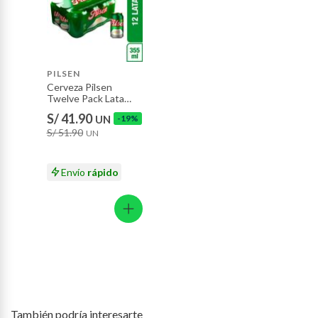
Plantas.
Productos que hayan sido previamente instalados.
Baterías de auto.
Motocicletas y bicicletas motorizadas.
PILSEN
Cerveza Pilsen
Licores y cigarros electrónicos.
Twelve Pack Lata
355 mL
S/ 41.90
UN
-19%
S/ 51.90
UN
Envío
rápido
También podría interesarte