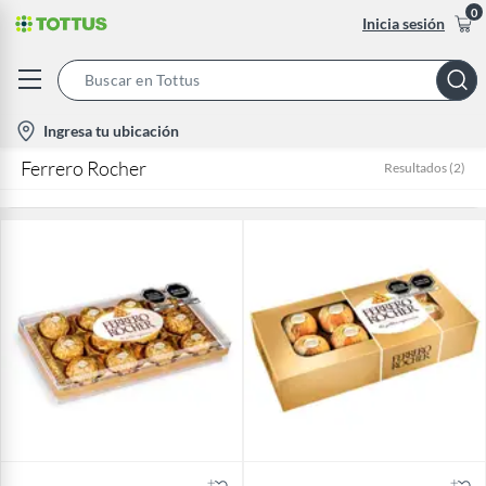
0
Inicia sesión
Search
Bar
location-
Ingresa tu ubicación
icon
Ferrero Rocher
Resultados
(
2
)