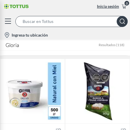
0
Inicia sesión
Search
Bar
location-
Ingresa tu ubicación
icon
Gloria
Resultados
(
118
)