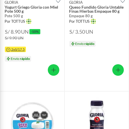
GLORIA
GLORIA
Yogurt Griego Gloria con Miel
Queso Fundido Gloria Untable
Pote 500 g
Finas Hierbas Empaque 80 g
Pote 500 g
Empaque 80 g
Por TOTTUS
Por TOTTUS
S/ 8.90
UN
S/ 3.50
UN
-10%
S/ 9.90
UN
Envío
rápido
2xS/17.5
Envío
rápido