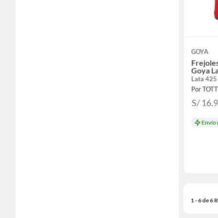
GOYA
Frejole
Goya La
Lata 425
Por TOT
S/ 16.
Envío
1 - 6 de 6