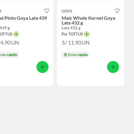
A
GOYA
ol Pinto Goya Lata 439
Maíz Whole Kernel Goya
Lata 432 g
 439 g
Lata 432 g
TOTTUS
Por TOTTUS
14.90
UN
S/ 11.90
UN
nvío
rápido
Envío
rápido