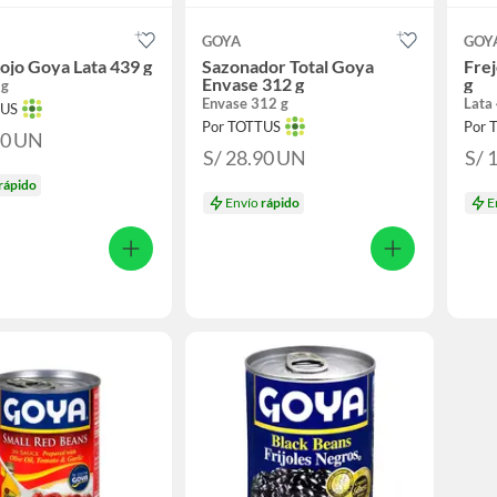
GOYA
GOY
Rojo Goya Lata 439 g
Sazonador Total Goya
Frej
Envase 312 g
g
 g
Envase 312 g
Lata
TUS
Por TOTTUS
Por 
90
UN
S/ 28.90
UN
S/ 
rápido
Envío
rápido
E