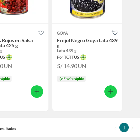
GOYA
s Rojos en Salsa
Frejol Negro Goya Lata 439
ta 425 g
g
 g
Lata 439 g
TUS
Por TOTTUS
90
UN
S/ 14.90
UN
rápido
Envío
rápido
1
 Resultados