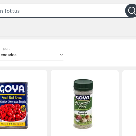
Search
Bar
r por
:
endados