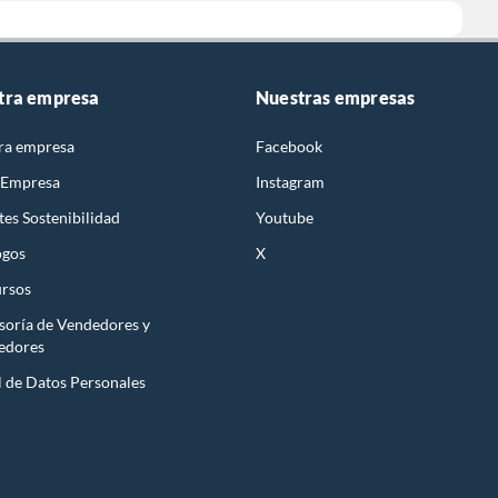
tra empresa
Nuestras empresas
ra empresa
Facebook
 Empresa
Instagram
es Sostenibilidad
Youtube
ogos
X
rsos
soría de Vendedores y
edores
l de Datos Personales