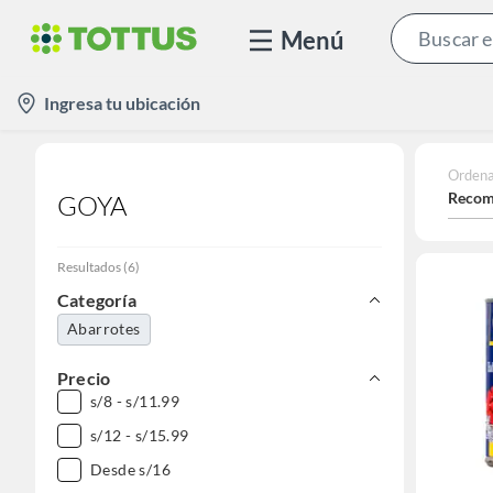
Menú
location-
Ingresa tu ubicación
icon
Ordena
Recom
GOYA
Resultados
(
6
)
Categoría
Abarrotes
Precio
s/8 - s/11.99
s/12 - s/15.99
Desde s/16