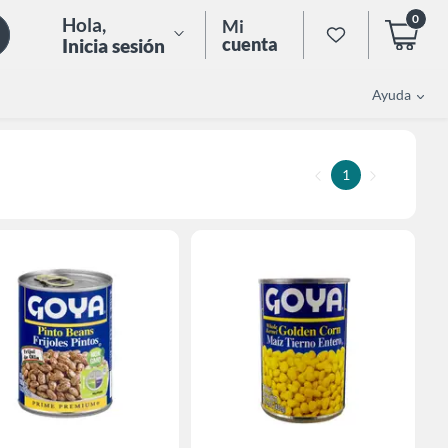
0
Hola
,
Mi
cuenta
Inicia sesión
Ayuda
1