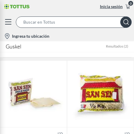
0
Inicia sesión
Search
Bar
location-
Ingresa tu ubicación
icon
Guskel
Resultados
(
2
)