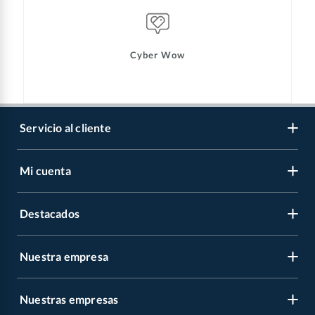
Cyber Wow
Servicio al cliente
Mi cuenta
Libro de reclamaciones
Contáctanos
Destacados
Regístrate
Medios de pago
Cambiar contraseña
Nuestra empresa
Recetas
Tipos de entrega
Mis compras
Album Panini
Programa CMR puntos
Nuestras empresas
Nuestra empresa
Carnes