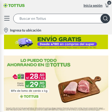
0
Inicia sesión
Search
Bar
location-
Ingresa tu ubicación
icon