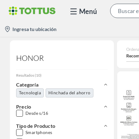
Menú
location-
Ingresa tu ubicación
icon
Ordena
Recom
HONOR
Resultados
(
10
)
Categoría
Tecnologia
Hinchada del ahorro
Precio
Desde s/16
Tipo de Producto
Smartphones