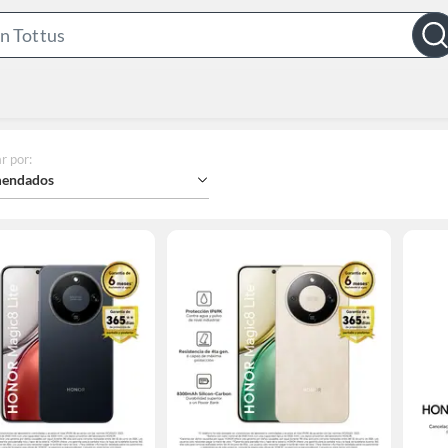
Search
Bar
r por
:
endados