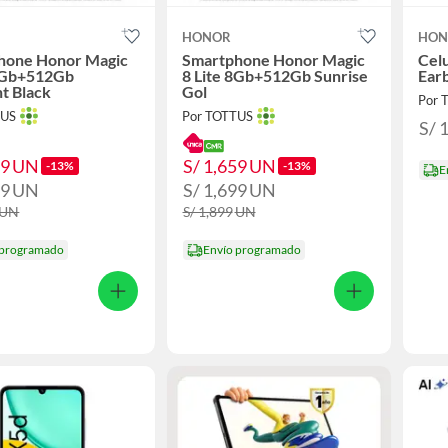
HONOR
HON
hone Honor Magic
Smartphone Honor Magic
Cel
 8Gb+512Gb
8 Lite 8Gb+512Gb Sunrise
Earb
t Black
Gol
Por 
TUS
Por TOTTUS
S/ 
59
UN
S/ 1,659
UN
-13%
-13%
E
99
UN
S/ 1,699
UN
UN
S/ 1,899
UN
 programado
Envío programado