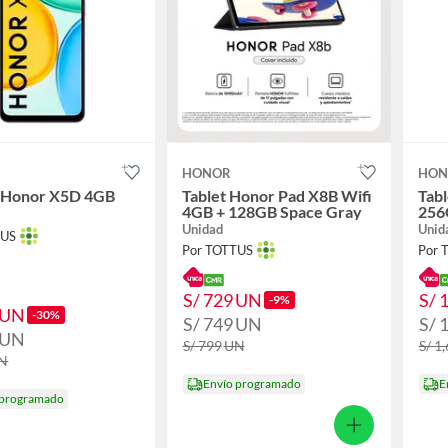
HONOR
HON
r Honor X5D 4GB
Tablet Honor Pad X8B Wifi
Tab
4GB + 128GB Space Gray
256
Unidad
Unid
TUS
Por TOTTUS
Por 
S/ 729
UN
S/ 
-9%
UN
-30%
S/ 749
UN
S/ 
UN
S/ 799
UN
S/ 1
N
Envío programado
E
 programado