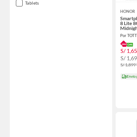
Tablets
HONOR
Smartp
8 Lite
Midnigh
Por TOT
S/ 1,6
S/ 1,6
S/ 1,899
Envío