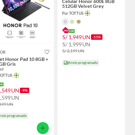
Celular Honor 600E 8GB
512GB Velvet Grey
Por TOTTUS
S/ 1,949
UN
-11%
S/ 1,999
UN
S/ 2,199
UN
OR
let Honor Pad 10 8GB +
Envío programado
GB Gris
ad
TOTTUS
1,549
UN
-9%
1,599
UN
,699
UN
nvío programado