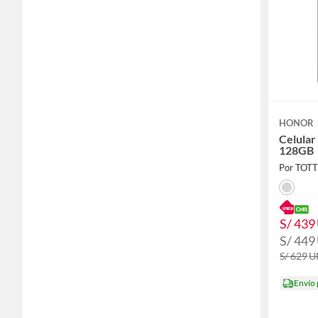
HONOR
Celula
128GB
Por TOT
S/ 439
S/ 449
S/ 629
U
Envío