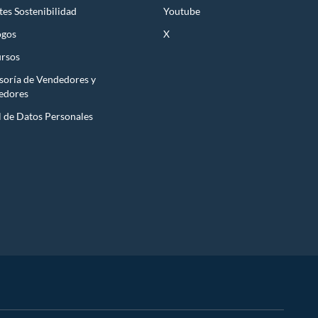
es Sostenibilidad
Youtube
ogos
X
rsos
soría de Vendedores y
edores
l de Datos Personales