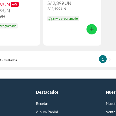
S/ 2,399
UN
49
UN
-6%
S/ 2,499
UN
99
UN
UN
Envío programado
 programado
1
10 Resultados
Destacados
Nues
Recetas
Nuest
Album Panini
Venta