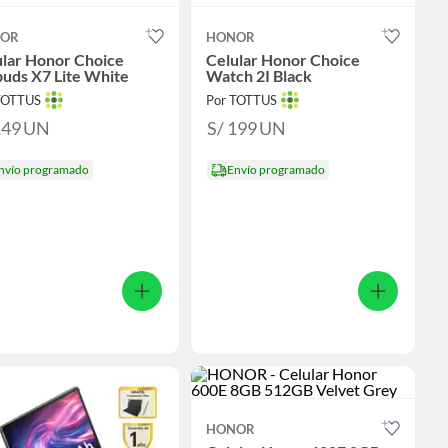
OR
HONOR
ular Honor Choice
Celular Honor Choice
uds X7 Lite White
Watch 2I Black
TOTTUS
Por TOTTUS
149
UN
S/ 199
UN
nvío programado
Envío programado
HONOR