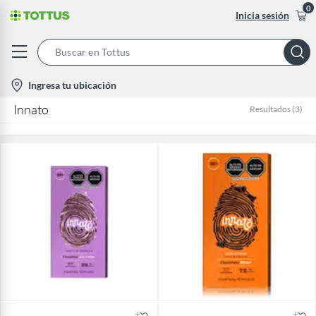
0
Inicia sesión
Search
Bar
location-
Ingresa tu ubicación
icon
Innato
Resultados
(
3
)