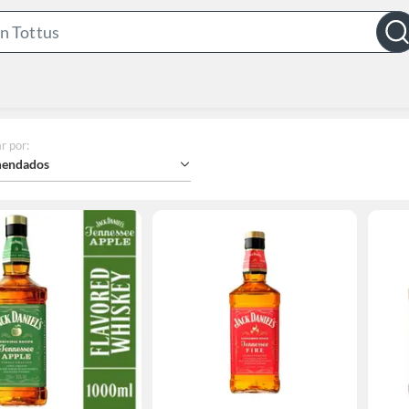
Search
Bar
r por
:
endados