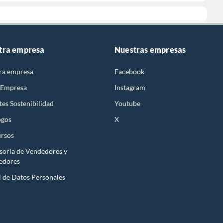
tra empresa
Nuestras empresas
ra empresa
Facebook
 Empresa
Instagram
es Sostenibilidad
Youtube
ogos
X
rsos
soría de Vendedores y
edores
l de Datos Personales