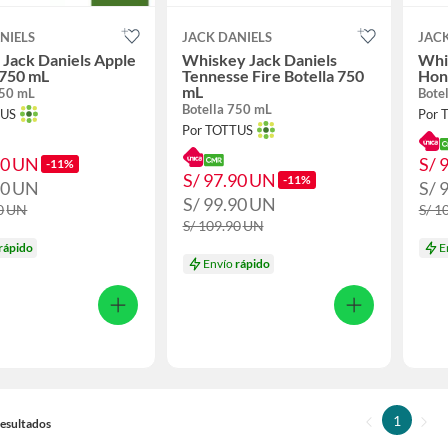
NIELS
JACK DANIELS
JACK
Jack Daniels Apple
Whiskey Jack Daniels
Whi
 750 mL
Tennesse Fire Botella 750
Hon
mL
750 mL
Bote
Botella 750 mL
TUS
Por 
Por TOTTUS
90
UN
S/ 
-11%
S/ 97.90
UN
-11%
90
UN
S/ 
S/ 99.90
UN
0
UN
S/ 1
S/ 109.90
UN
rápido
E
Envío
rápido
1
 Resultados