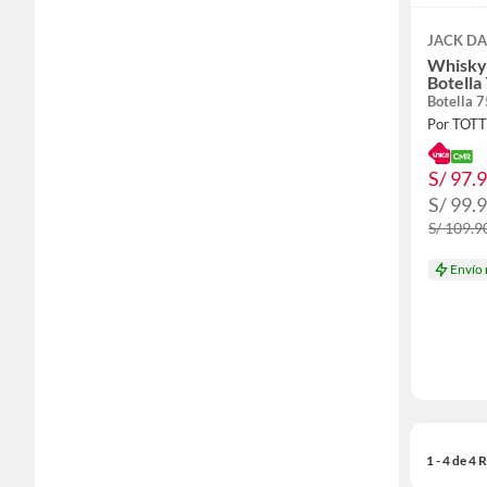
JACK DA
Whisky 
Botella
Botella 
Por TOT
S/ 97.
S/ 99.
S/ 109.9
Envío
1 - 4 de 4